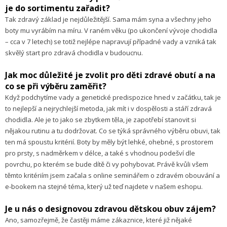
je do sortimentu zařadit?
Tak zdravý základ je nejdůležitější. Sama mám syna a všechny jeho
boty mu vyrábím na míru. V raném věku (po ukončení vývoje chodidla
– cca v 7 letech) se totiž nejlépe napravují případné vady a vzniká tak
skvělý start pro zdravá chodidla v budoucnu.
Jak moc důležité je zvolit pro děti zdravé obutí a na
co se při výběru zaměřit?
Když podchytíme vady a genetické predispozice hned v začátku, tak je
to nejlepší a nejrychlejší metoda, jak mít i v dospělosti a stáří zdravá
chodidla. Ale je to jako se zbytkem těla, je zapotřebí stanovit si
nějakou rutinu a tu dodržovat. Co se týká správného výběru obuvi, tak
ten má spoustu kritérií. Boty by měly být lehké, ohebné, s prostorem
pro prsty, s nadměrkem v délce, a také s vhodnou podešví dle
povrchu, po kterém se bude dítě či vy pohybovat. Právě kvůli všem
těmto kritériím jsem začala s online seminářem o zdravém obouvání a
e-bookem na stejné téma, který už teď najdete v našem eshopu.
Je u nás o designovou zdravou dětskou obuv zájem?
Ano, samozřejmě, že častěji máme zákaznice, které již nějaké