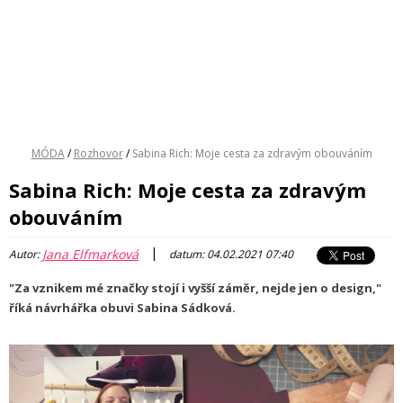
MÓDA
/
Rozhovor
/
Sabina Rich: Moje cesta za zdravým obouváním
Sabina Rich: Moje cesta za zdravým
obouváním
|
Jana Elfmarková
Autor:
datum: 04.02.2021 07:40
"Za vznikem mé značky stojí i vyšší záměr, nejde jen o design,"
říká návrhářka obuvi Sabina Sádková.