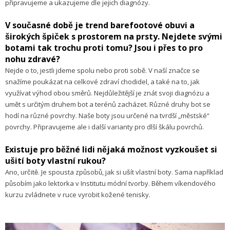
připravujeme a ukazujeme dle jejich diagnózy.
V současné době je trend barefootové obuvi a
širokých špiček s prostorem na prsty. Nejdete svými
botami tak trochu proti tomu? Jsou i přes to pro
nohu zdravé?
Nejde o to, jestli jdeme spolu nebo proti sobě. V naší značce se
snažíme poukázat na celkové zdraví chodidel, a také na to, jak
využívat výhod obou směrů. Nejdůležitější je znát svoji diagnózu a
umět s určitým druhem bot a terénů zacházet. Různé druhy bot se
hodí na různé povrchy. Naše boty jsou určené na tvrdší „městské“
povrchy. Připravujeme ale i další varianty pro dlší škálu povrchů.
Existuje pro běžné lidi nějaká možnost vyzkoušet si
ušití boty vlastní rukou?
Ano, určitě. Je spousta způsobů, jak si ušít vlastní boty. Sama například
působím jako lektorka v Institutu módní tvorby. Během víkendového
kurzu zvládnete v ruce vyrobit kožené tenisky.