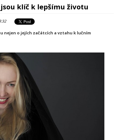
sou klíč k lepšímu životu
8:32
 nejen o jejích začátcích a vztahu k lučním