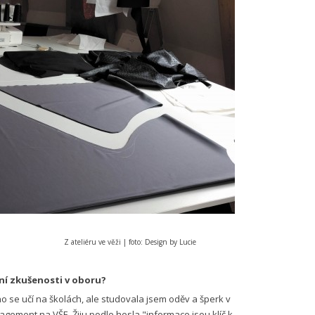
u ve věži | foto: Design by Lucie
ní zkušenosti v oboru?
o se učí na školách, ale studovala jsem oděv a šperk v
agement na VŠE. Žiju podle hesla "informace jsou klíč k