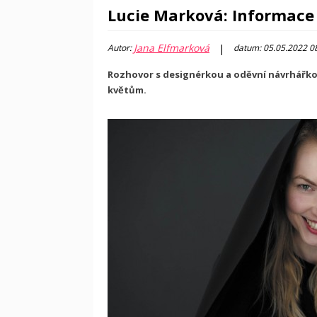
Lucie Marková: Informace j
Jana Elfmarková
|
Autor:
datum: 05.05.2022 0
Rozhovor s designérkou a oděvní návrhářkou
květům.