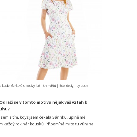
e Lucie Markové s motivy lučních květů | foto: design by Lucie
. Odráží se v tomto motivu nějak váš vztah k
ruhu?
sem s tím, když jsem čekala Sárinku, úplně mě
m každý rok pár kousků. Připomíná mi to tu vůni na