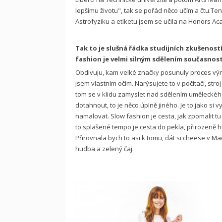
lepšímu životu", tak se pořád něco učím a čtu.Te
Astrofyziku a etiketu jsem se učila na Honors Ac
Tak to je slušná řádka studijních zkušenost
fashion je velmi silným sdělením současnosti
Obdivuju, kam velké značky posunuly proces výrob
jsem vlastním očím. Narýsujete to v počítači, stro
tom se v klidu zamyslet nad sdělením uměleckého 
dotahnout, to je něco úplně jiného. Je to jako si 
namalovat. Slow fashion je cesta, jak zpomalit tu ší
to splašené tempo je cesta do pekla, přirozeně h
Přirovnala bych to asi k tomu, dát si cheese v Ma
hudba a zelený čaj.