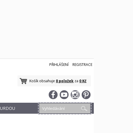
PŘIHLÁŠENÍ
REGISTRACE
Košík obsahuje
0 položek
za
0 Kč
 BURDOU