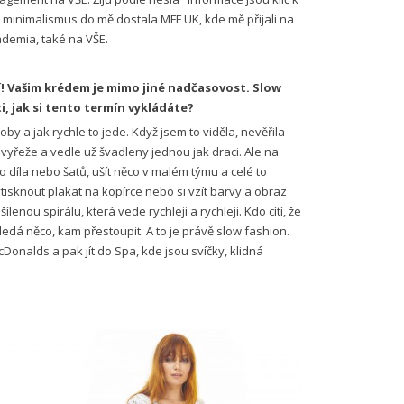
n minimalismus do mě dostala MFF UK, kde mě přijali na
ademia, také na VŠE.
í! Vašim krédem je mimo jiné nadčasovost. Slow
, jak si tento termín vykládáte?
y a jak rychle to jede. Když jsem to viděla, nevěřila
j vyřeže a vedle už švadleny jednou jak draci. Ale na
díla nebo šatů, ušít něco v malém týmu a celé to
vytisknout plakat na kopírce nebo si vzít barvy a obraz
lenou spirálu, která vede rychleji a rychleji. Kdo cítí, že
ledá něco, kam přestoupit. A to je právě slow fashion.
cDonalds a pak jít do Spa, kde jsou svíčky, klidná