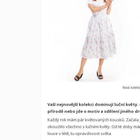
Nová kolekc
Vaší nejnovější kolekci dominují luční květy
přírodě nebo jde o motiv a sdělení jiného d
Každý rok mám pár květovaných kousků. Začala j
okouzlilo všechno s lučními květy. Od té doby má
louce v létě, tu opravdovost světa.