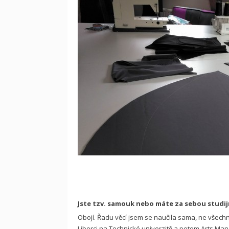
Z ateliér
Jste tzv. samouk nebo máte za sebou studij
Obojí. Řadu věcí jsem se naučila sama, ne všechn
Liberci na Technické univerzitě a potom Arts Man