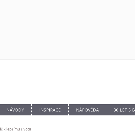
NÁVODY
INSPIRACE
NÁPOVĚDA
30 LET S
íč k lepšímu životu