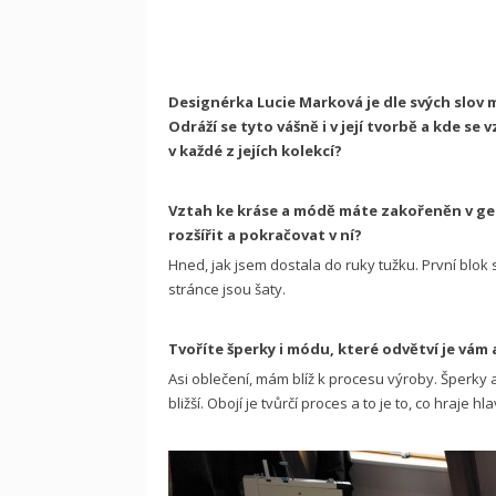
Designérka Lucie Marková je dle svých slov m
Odráží se tyto vášně i v její tvorbě a kde se
v každé z jejích kolekcí?
Vztah ke kráse a módě máte zakořeněn v gen
rozšířit a pokračovat v ní?
Hned, jak jsem dostala do ruky tužku. První blok 
stránce jsou šaty.
Tvoříte šperky i módu, které odvětví je vám a
Asi oblečení, mám blíž k procesu výroby. Šperky al
bližší. Obojí je tvůrčí proces a to je to, co hraje hlav