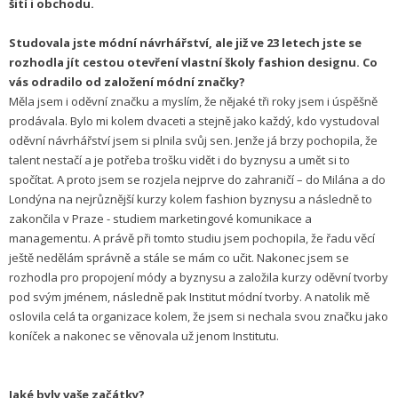
šití i obchodu.
Studovala jste módní návrhářství, ale již ve 23 letech jste se
rozhodla jít cestou otevření vlastní školy fashion designu. Co
vás odradilo od založení módní značky?
Měla jsem i oděvní značku a myslím, že nějaké tři roky jsem i úspěšně
prodávala. Bylo mi kolem dvaceti a stejně jako každý, kdo vystudoval
oděvní návrhářství jsem si plnila svůj sen. Jenže já brzy pochopila, že
talent nestačí a je potřeba trošku vidět i do byznysu a umět si to
spočítat. A proto jsem se rozjela nejprve do zahraničí – do Milána a do
Londýna na nejrůznější kurzy kolem fashion byznysu a následně to
zakončila v Praze - studiem marketingové komunikace a
managementu. A právě při tomto studiu jsem pochopila, že řadu věcí
ještě nedělám správně a stále se mám co učit. Nakonec jsem se
rozhodla pro propojení módy a byznysu a založila kurzy oděvní tvorby
pod svým jménem, následně pak Institut módní tvorby. A natolik mě
oslovila celá ta organizace kolem, že jsem si nechala svou značku jako
koníček a nakonec se věnovala už jenom Institutu.
Jaké byly vaše začátky?