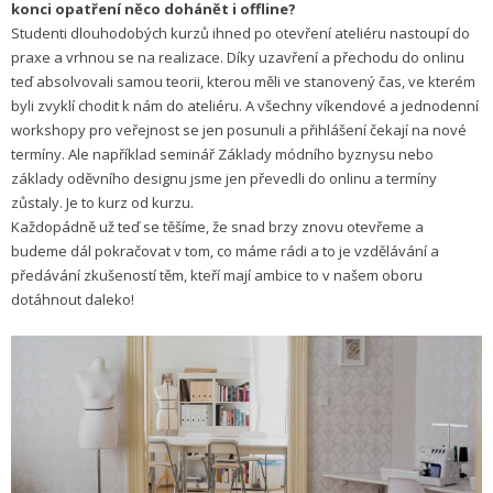
konci opatření něco dohánět i offline?
Studenti dlouhodobých kurzů ihned po otevření ateliéru nastoupí do
praxe a vrhnou se na realizace. Díky uzavření a přechodu do onlinu
teď absolvovali samou teorii, kterou měli ve stanovený čas, ve kterém
byli zvyklí chodit k nám do ateliéru. A všechny víkendové a jednodenní
workshopy pro veřejnost se jen posunuli a přihlášení čekají na nové
termíny. Ale například seminář Základy módního byznysu nebo
základy oděvního designu jsme jen převedli do onlinu a termíny
zůstaly. Je to kurz od kurzu.
Každopádně už teď se těšíme, že snad brzy znovu otevřeme a
budeme dál pokračovat v tom, co máme rádi a to je vzdělávání a
předávání zkušeností těm, kteří mají ambice to v našem oboru
dotáhnout daleko!