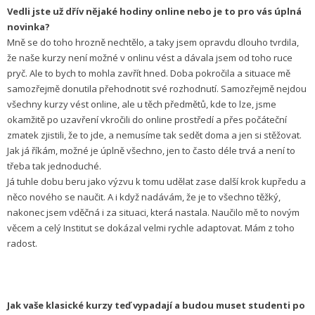
Vedli jste už dřív nějaké hodiny online nebo je to pro vás úplná
novinka?
Mně se do toho hrozně nechtělo, a taky jsem opravdu dlouho tvrdila,
že naše kurzy není možné v onlinu vést a dávala jsem od toho ruce
pryč. Ale to bych to mohla zavřít hned. Doba pokročila a situace mě
samozřejmě donutila přehodnotit své rozhodnutí. Samozřejmě nejdou
všechny kurzy vést online, ale u těch předmětů, kde to lze, jsme
okamžitě po uzavření vkročili do online prostředí a přes počáteční
zmatek zjistili, že to jde, a nemusíme tak sedět doma a jen si stěžovat.
Jak já říkám, možné je úplně všechno, jen to často déle trvá a není to
třeba tak jednoduché.
Já tuhle dobu beru jako výzvu k tomu udělat zase další krok kupředu a
něco nového se naučit. A i když nadávám, že je to všechno těžký,
nakonec jsem vděčná i za situaci, která nastala. Naučilo mě to novým
věcem a celý Institut se dokázal velmi rychle adaptovat. Mám z toho
radost.
Jak vaše klasické kurzy teď vypadají a budou muset studenti po