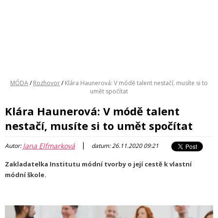
MÓDA
/
Rozhovor
/
Klára Haunerová: V módě talent nestačí, musíte si to
umět spočítat
Klára Haunerová: V módě talent
nestačí, musíte si to umět spočítat
|
Jana Elfmarková
Autor:
datum: 26.11.2020 09:21
Zakladatelka Institutu módní tvorby o její cestě k vlastní
módní škole.