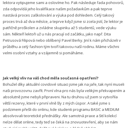
lektora vytipujeme sami a oslovíme ho. Pak následuje řada pohovorů,
zda odpovídá jeho kvalifikace našim požadavkům a pak teprve
nastává proces zaškolování a výuka pod dohledem. Celý takový
proces trvá až dva měsíce, a teprve když jsme si zcela jistí, že lektor je
patřičně proškolen a zvládne skupinku až 5 studentů, vede výuku
sám. Někteří lektoři už u nás pracují od začátku, jako např. Dita
Petrusová Filipová nebo oblíbený Pavel Berky. Jiní k nám přicházeli v
průběhu a celý fashion tým tvoří takovou naší rodinu. Máme všichni
velmi osobní vztahy a vzájemně si pomáháme.
Jak velký vliv na váš chod měla současná opatření?
Bohužel díky aktuální covidové situaci jsme jak na jaře, tak nyní museli
naši provozovnu zavřít. První vlna pro nás byla velikým překvapením a
absolutně jsme nebyli připraveni. Na tu druhou už jsem si vytvořila
větší rezervy, které v první vlně šly z mých úspor. A také jsme s
podzimem přešli do onlinu, kde studenti programu BASIC a MEDIUM
absolvovali teoretické přednášky. Ale samotná praxe a šití kolekcí
nelze dělat online, tedy teď se čeká na znovuotevření, aby se nám