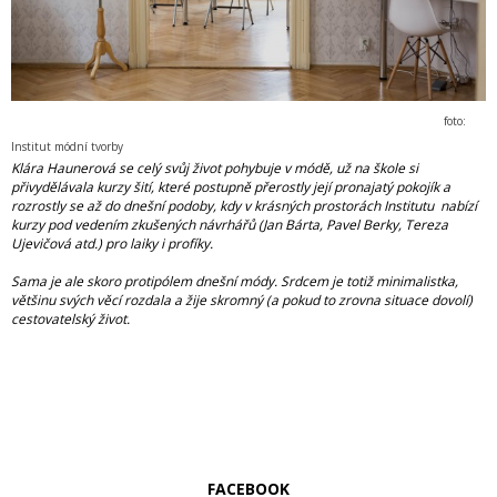
foto:
Institut módní tvorby
Klára Haunerová se celý svůj život pohybuje v módě, už na škole si
přivydělávala kurzy šití, které postupně přerostly její pronajatý pokojík a
rozrostly se až do dnešní podoby, kdy v krásných prostorách Institutu nabízí
kurzy pod vedením zkušených návrhářů (Jan Bárta, Pavel Berky, Tereza
Ujevičová atd.) pro laiky i profíky.
Sama je ale skoro protipólem dnešní módy. Srdcem je totiž minimalistka,
většinu svých věcí rozdala a žije skromný (a pokud to zrovna situace dovolí)
cestovatelský život.
FACEBOOK