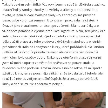
Tak především velmi těžké. Vždycky jsem na sobě tvrdě dřela a zatímco
ostatní holky randily, chodily na večírky a užívaly si studentského
života, já jsem si vydělávala na školy – ty zahraniční mě přišly na
desetitisíce korun za semestr. U toho jsem pracovala na částečný
úvazek jako visual merchandiser, po večerech šila na zakázky a o
víkendech pomáhala v jedné produkční agentuře. Měla jsem jasný cíl a
velkou touhu něco dokázat. V jednom období svého života jsem tak
dělala až tři práce a u toho studovala dvě školy najednou a o letních
prázdninách lítala do Londýna na kurzy, které pořádala škola London
Collage of Fashion. Je pravda, že mě to ale nesmírně naplňovalo a
mým cílem bylo uspět v oboru. Nakonec s otevřením vlastních kurzů
jsem už mohla opustit zaměstnání a věnovat se pouze studiu a
budování svého podniku. Když mi dneska někdo řekne, že mi spadlo
štěstí do klína, jen se pousměju a říkám si, že to byla tvrdá řehole, ale
to už lidé nevidí. Vidí jen aktuální úspěch, že si cestuji po světě, píši
knihy a daří se mi. Ale zadarmo to nebylo.