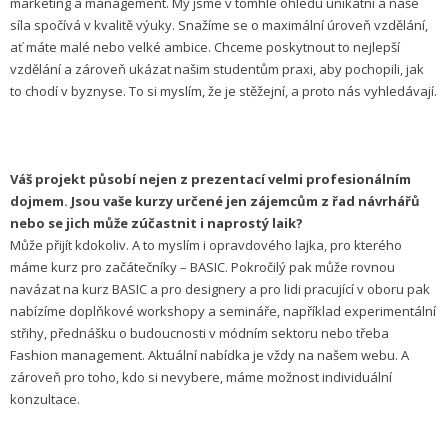
marketing a management. My jsme v tomhle ohledu unikátní a naše
síla spočívá v kvalitě výuky. Snažíme se o maximální úroveň vzdělání,
ať máte malé nebo velké ambice. Chceme poskytnout to nejlepší
vzdělání a zároveň ukázat našim studentům praxi, aby pochopili, jak
to chodí v byznyse. To si myslím, že je stěžejní, a proto nás vyhledávají.
Váš projekt působí nejen z prezentací velmi profesionálním
dojmem. Jsou vaše kurzy určené jen zájemcům z řad návrhářů
nebo se jich může zúčastnit i naprostý laik?
Může přijít kdokoliv. A to myslím i opravdového lajka, pro kterého
máme kurz pro začátečníky – BASIC. Pokročilý pak může rovnou
navázat na kurz BASIC a pro designery a pro lidi pracující v oboru pak
nabízíme doplňkové workshopy a semináře, například experimentální
střihy, přednášku o budoucnosti v módním sektoru nebo třeba
Fashion management. Aktuální nabídka je vždy na našem webu. A
zároveň pro toho, kdo si nevybere, máme možnost individuální
konzultace.