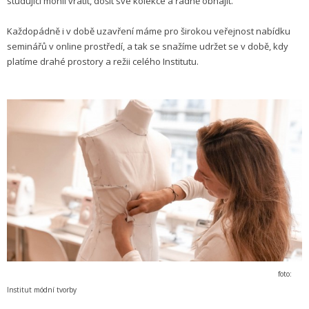
studující mohli vrátit, došít své kolekce a řádně obhájit.
Každopádně i v době uzavření máme pro širokou veřejnost nabídku
seminářů v online prostředí, a tak se snažíme udržet se v době, kdy
platíme drahé prostory a režii celého Institutu.
foto:
Institut módní tvorby