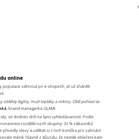
du online
y populace sáhnout po e-shopech, ať už sháněli
be.
y oblékly legíny, muži tepláky a mikiny. Obě pohlaví se
ská
, brand managerka GLAMI.
ly, se dodnes drží na špici vyhledávanosti. Podle
ronavirem rozdělili na tři skupiny: 32 % zákazníků
řivedly slevy a udělali si z nich koníčka pro zahnání
ovalo méně, hlavně z důvodu, že neměli oblečení kam