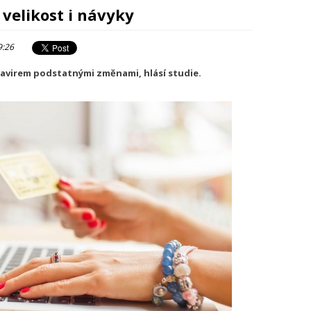
velikost i návyky
9:26
navirem podstatnými změnami, hlásí studie.