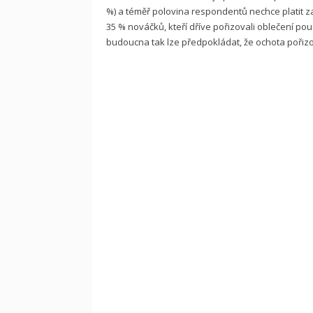
%) a téměř polovina respondentů nechce platit za 
35 % nováčků, kteří dříve pořizovali oblečení po
budoucna tak lze předpokládat, že ochota pořizov