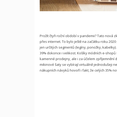
Prožít čtyři roční období v pandemii? Tato nová 
přes internet. To bylo ještě na začátku roku 20
jen určitých segmentů (legíny, ponožky, kabelky).
39% dokonce i velikost. Košíky módních e-shopů se
kamenné prodejny, ale i za účelem zpříjemnění d
mikinové šaty se vybírají virtuálně jednodušeji 
nákupních návyků hovoří i fakt, že celých 35% n