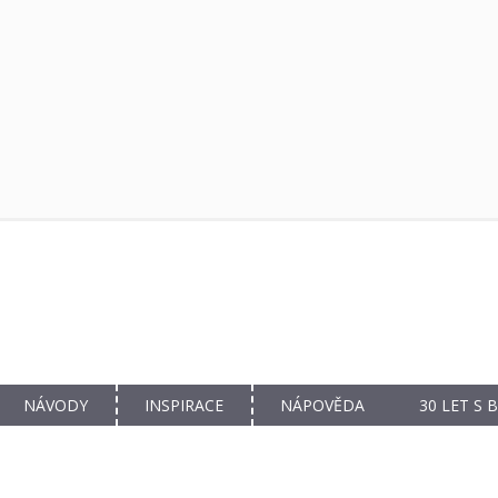
NÁVODY
INSPIRACE
NÁPOVĚDA
30 LET S