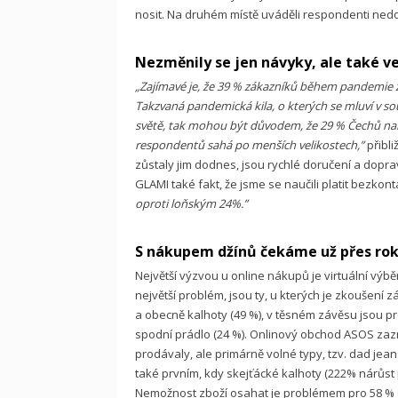
nosit. Na druhém místě uváděli respondenti ne
Nezměnily se jen návyky, ale také ve
„Zajímavé je, že 39 % zákazníků během pandemie z
Takzvaná pandemická kila, o kterých se mluví v 
světě, tak mohou být důvodem, že 29 % Čechů na
respondentů sahá po menších velikostech,”
přibli
zůstaly jim dodnes, jsou rychlé doručení a dopr
GLAMI také fakt, že jsme se naučili platit bezkon
oproti loňským 24%.”
S nákupem džínů čekáme už přes ro
Největší výzvou u online nákupů je virtuální výbě
největší problém, jsou ty, u kterých je zkoušení
a obecně kalhoty (49 %), v těsném závěsu jsou p
spodní prádlo (24 %). Onlinový obchod ASOS zaz
prodávaly, ale primárně volné typy, tzv. dad jean
také prvním, kdy skejťácké kalhoty (222% nárůst p
Nemožnost zboží osahat je problémem pro 58 % do