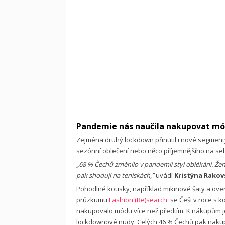
Pandemie nás naučila nakupovat mó
Zejména druhý lockdown přinutil i nové segment
sezónní oblečení nebo něco příjemnějšího na se
„68 % Čechů změnilo v pandemii styl oblékání. Žen
pak shodují na teniskách,”
uvádí
Kristýna Rakov
Pohodlné kousky, například mikinové šaty a overa
průzkumu
Fashion (Re)search
se Češi v roce s ko
nakupovalo módu více než předtím. K nákupům je p
lockdownové nudy. Celých 46 % Čechů pak nakup