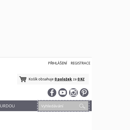
PŘIHLÁŠENÍ
REGISTRACE
Košík obsahuje
0 položek
za
0 Kč
 BURDOU