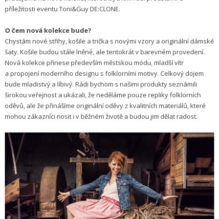
příležitosti eventu Toni&Guy DE:CLONE.
O čem nová kolekce bude?
Chystám nové střihy, košile a trička s novými vzory a originální dámské
šaty. Košile budou stále lněné, ale tentokrát v barevném provedení.
Nová kolekce přinese především městskou módu, mladší vítr
a propojení moderního designu s folklorními motivy. Celkový dojem
bude mladistvý a líbivý. Rádi bychom s našimi produkty seznámili
širokou veřejnost a ukázali, že neděláme pouze repliky folklorních
oděvů, ale že přinášíme originální oděvy z kvalitních materiálů, které
mohou zákazníci nosit i v běžném životě a budou jim dělat radost.