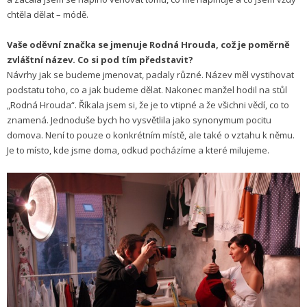
chtěla dělat – módě.
Vaše oděvní značka se jmenuje Rodná Hrouda, což je poměrně
zvláštní název. Co si pod tím představit?
Návrhy jak se budeme jmenovat, padaly různé. Název měl vystihovat
podstatu toho, co a jak budeme dělat. Nakonec manžel hodil na stůl
„Rodná Hrouda“. Říkala jsem si, že je to vtipné a že všichni vědí, co to
znamená. Jednoduše bych ho vysvětlila jako synonymum pocitu
domova. Není to pouze o konkrétním místě, ale také o vztahu k němu.
Je to místo, kde jsme doma, odkud pocházíme a které milujeme.