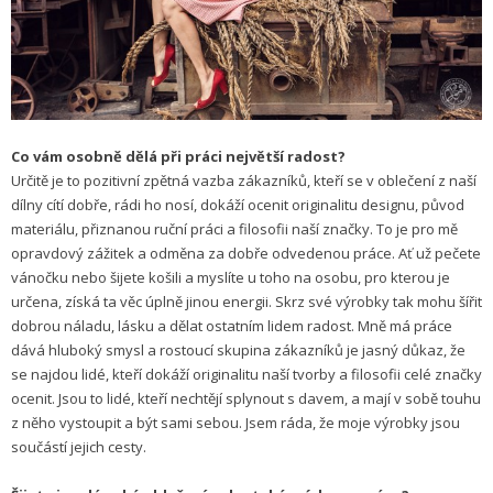
Co vám osobně dělá při práci největší radost?
Určitě je to pozitivní zpětná vazba zákazníků, kteří se v oblečení z naší
dílny cítí dobře, rádi ho nosí, dokáží ocenit originalitu designu, původ
materiálu, přiznanou ruční práci a filosofii naší značky. To je pro mě
opravdový zážitek a odměna za dobře odvedenou práce. Ať už pečete
vánočku nebo šijete košili a myslíte u toho na osobu, pro kterou je
určena, získá ta věc úplně jinou energii. Skrz své výrobky tak mohu šířit
dobrou náladu, lásku a dělat ostatním lidem radost. Mně má práce
dává hluboký smysl a rostoucí skupina zákazníků je jasný důkaz, že
se najdou lidé, kteří dokáží originalitu naší tvorby a filosofii celé značky
ocenit. Jsou to lidé, kteří nechtějí splynout s davem, a mají v sobě touhu
z něho vystoupit a být sami sebou. Jsem ráda, že moje výrobky jsou
součástí jejich cesty.