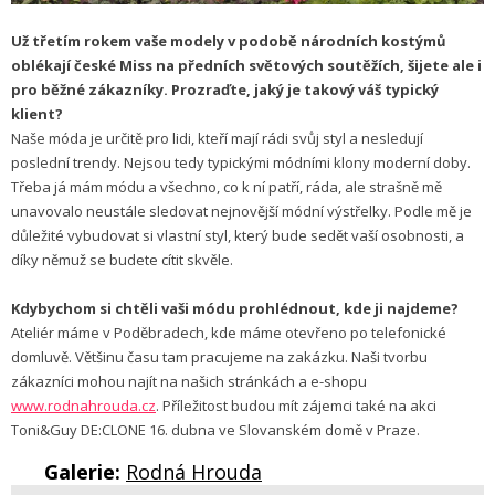
Už třetím rokem vaše modely v podobě národních kostýmů
oblékají české Miss na předních světových soutěžích, šijete ale i
pro běžné zákazníky. Prozraďte, jaký je takový váš typický
klient?
Naše móda je určitě pro lidi, kteří mají rádi svůj styl a nesledují
poslední trendy. Nejsou tedy typickými módními klony moderní doby.
Třeba já mám módu a všechno, co k ní patří, ráda, ale strašně mě
unavovalo neustále sledovat nejnovější módní výstřelky. Podle mě je
důležité vybudovat si vlastní styl, který bude sedět vaší osobnosti, a
díky němuž se budete cítit skvěle.
Kdybychom si chtěli vaši módu prohlédnout, kde ji najdeme?
Ateliér máme v Poděbradech, kde máme otevřeno po telefonické
domluvě. Většinu času tam pracujeme na zakázku. Naši tvorbu
zákazníci mohou najít na našich stránkách a e-shopu
www.rodnahrouda.cz
. Příležitost budou mít zájemci také na akci
Toni&Guy DE:CLONE 16. dubna ve Slovanském domě v Praze.
Galerie:
Rodná Hrouda