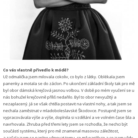
Co vás vlastně přivedlo k módě?
Už odmalička jsem milovala cokoliv, co bylo z látky. Oblékala jsem
panenky a motala se do záclon. Po ukončení základní školy tak pro mě
byl obor dámská krejčová jasnou volbou. V době po mém vyučení se u
nás bohužel krejčovině příliš nedařilo. Byl to obor nevyužitý a
nezaplacený. Já se však chtěla postavit na vlastní nohy, a tak jsem se
nechala zaměstnat v mladoboleslavské Škodovce. Postupně jsem se
vypracovávala výše a výše, doplnila si vzdělání a ve volném čase šila a
navrhovala. Zhruba před třemi lety jsem se rozhodla, že nechci být
součástí systému, který pro mě znamenal masovou záležitost,
a začala jsem se naplno věnovat tomu, co mě naplňuje a co jsem vždy