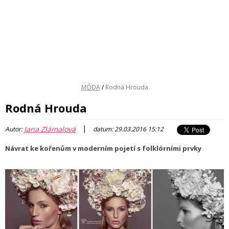
MÓDA
/
Rodná Hrouda
Rodná Hrouda
|
Jana Zlámalová
Autor:
datum: 29.03.2016 15:12
Návrat ke kořenům v moderním pojetí s folklórními prvky