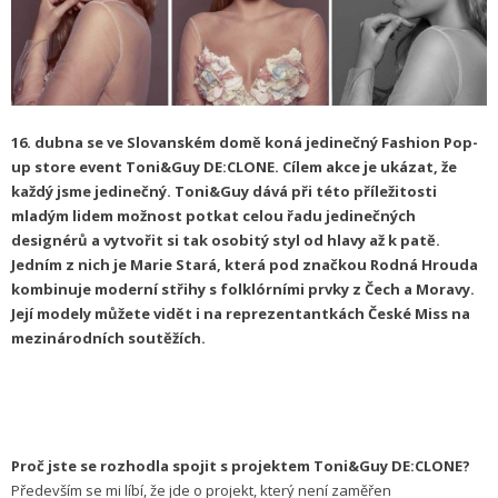
16. dubna se ve Slovanském domě koná jedinečný Fashion Pop-
up store event Toni&Guy DE:CLONE. Cílem akce je ukázat, že
každý jsme jedinečný. Toni&Guy dává při této příležitosti
mladým lidem možnost potkat celou řadu jedinečných
designérů a vytvořit si tak osobitý styl od hlavy až k patě.
Jedním z nich je Marie Stará, která pod značkou Rodná Hrouda
kombinuje moderní střihy s folklórními prvky z Čech a Moravy.
Její modely můžete vidět i na reprezentantkách České Miss na
mezinárodních soutěžích.
Proč jste se rozhodla spojit s projektem Toni&Guy DE:CLONE?
Především se mi líbí, že jde o projekt, který není zaměřen