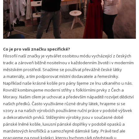
Co je pro vaši značku specifické?
Filosofií naší značky je vytvářet osobitou módu vycházející z českých
tradic a zároveň běžně nositelnou v každodenním životě i v moderním
městském prostředí. Snažíme se používat převážně české látky
a materiály, a tím podporovat místní dodavatele a řemeslníky.
Například naše krásné košile pro pány šijeme ze lnu utkaného u nás.
Rovněž kombinujeme moderní střihy s folklórními prvky z Čech a
Moravy. Našim cílem je uchovat a především nápaditě rozvíjet dědictví
našich předků. Často využíváme různé druhy látek, hrajeme si se
vzory a na našich výrobcích používáme ruční práce v podobě výšivek
a dekorativních prvků. Stěžejními výrobky jsou v současné době
pánské lněné košile, luxusní pánské doplňky v podobě opasků a
manžetových knoflíčků a samozřejmě dámské šaty. Právě teď ale
pracujeme na nové kolekci, kterou bychom rádi představili u