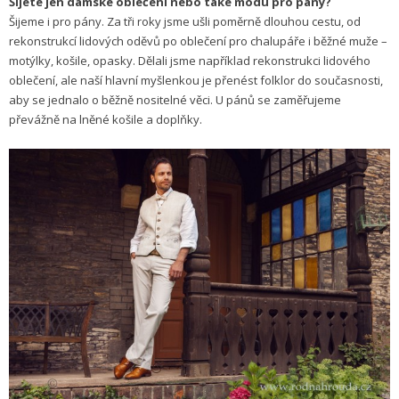
Šijete jen dámské oblečení nebo také módu pro pány?
Šijeme i pro pány. Za tři roky jsme ušli poměrně dlouhou cestu, od
rekonstrukcí lidových oděvů po oblečení pro chalupáře i běžné muže –
motýlky, košile, opasky. Dělali jsme například rekonstrukci lidového
oblečení, ale naší hlavní myšlenkou je přenést folklor do současnosti,
aby se jednalo o běžně nositelné věci. U pánů se zaměřujeme
převážně na lněné košile a doplňky.