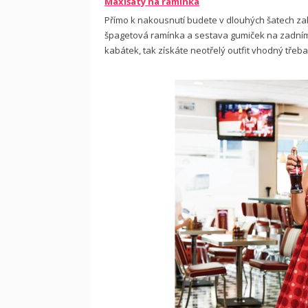
Maxišaty na ramínka
Přímo k nakousnutí budete v dlouhých šatech zako
špagetová ramínka a sestava gu­miček na zadním d
kabátek, tak získáte neotřelý outfit vhodný třeba 