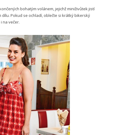
nčených bohatým volánem, jejichž mini­živůtek jistí
ílu. Pokud se ochladí, oblečte si krátký bikerský
i na večer.