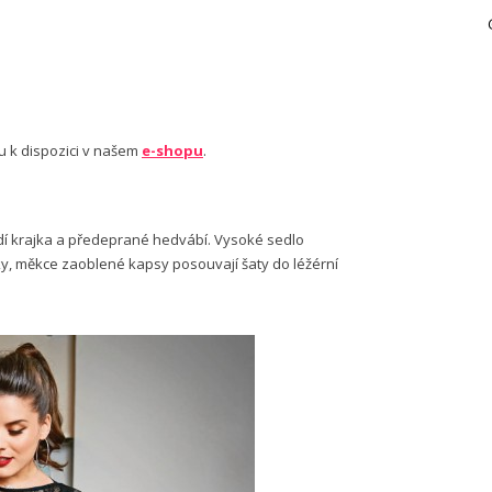
u k dispozici v našem
e-shopu
.
dí krajka a předeprané hedvábí. Vysoké sedlo
oky, měkce zaoblené kapsy posouvají šaty do léžérní