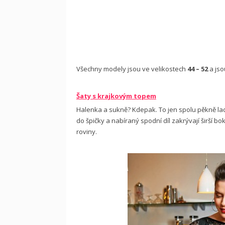
Všechny modely jsou ve velikostech
44 – 52
a jso
Šaty s krajkovým topem
Halenka a sukně? Kdepak. To jen spolu pěkně la
do špičky a nabíraný spodní díl zakrývají širší b
roviny.