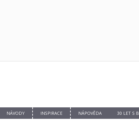
NÁVODY
INSPIRACE
NÁPOVĚDA
30 LET S