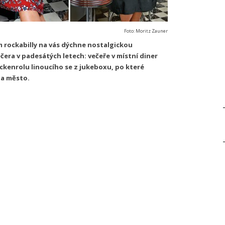
Foto: Moritz Zauner
 rockabilly na vás dýchne nostalgickou
era v padesátých letech: večeře v místní diner
kenrolu linoucího se z jukeboxu, po které
na město.