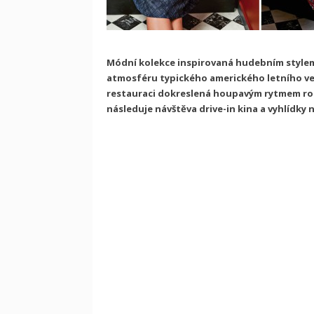
Módní kolekce inspirovaná hudebním stylem
atmosféru typického amerického letního več
restauraci dokreslená houpavým rytmem roc
následuje návštěva drive-in kina a vyhlídky 