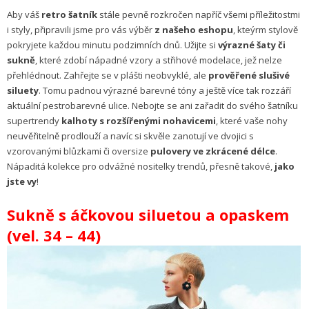
Aby váš
retro šatník
stále pevně rozkročen napříč všemi příležitostmi
i styly, připravili jsme pro vás výběr
z našeho eshopu
, kteýrm stylově
pokryjete každou minutu podzimních dnů. Užijte si
výrazné šaty či
sukně
, které zdobí nápadné vzory a střihové modelace, jež nelze
přehlédnout. Zahřejte se v plášti neobvyklé, ale
prověřené slušivé
siluety
. Tomu padnou výrazné barevné tóny a ještě více tak rozzáří
aktuální pestrobarevné ulice. Nebojte se ani zařadit do svého šatníku
supertrendy
kalhoty s rozšířenými nohavicemi
, které vaše nohy
neuvěřitelně prodlouží a navíc si skvěle zanotují ve dvojici s
vzorovanými blůzkami či oversize
pulovery ve zkrácené délce
.
Nápaditá kolekce pro odvážné nositelky trendů, přesně takové,
jako
jste vy
!
Sukně s áčkovou siluetou a opaskem
(vel. 34 – 44)