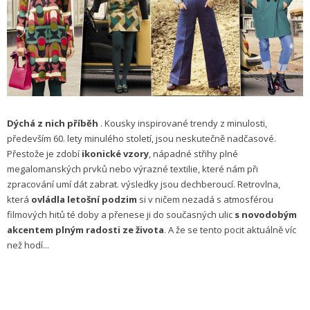
Dýchá z nich příběh
. Kousky inspirované trendy z minulosti,
především 60. lety minulého století, jsou neskutečně nadčasové.
Přestože je zdobí
ikonické vzory
, nápadné střihy plné
megalomanských prvků nebo výrazné textilie, které nám při
zpracování umí dát zabrat. výsledky jsou dechberoucí. Retrovlna,
která
ovládla letošní podzim
si v ničem nezadá s atmosférou
filmových hitů té doby a přenese ji do současných ulic
s novodobým
akcentem plným radosti ze života
. A že se tento pocit aktuálně víc
než hodí...