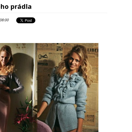
ého prádla
 08:00