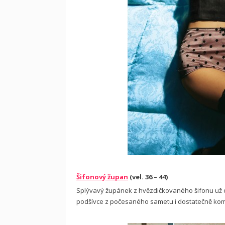
Šifonový župan
(vel. 36 – 44)
Splývavý župánek z hvězdičkovaného šifonu už od
podšívce z počesaného sametu i dostatečně kom