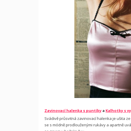
Zavinovací halenka s puntíky
a
Kalhotky s 
Svádivě průsvitná zavinovací halenka je ušita 
se s mód­ně prodlouženými rukávy a apartně uvá