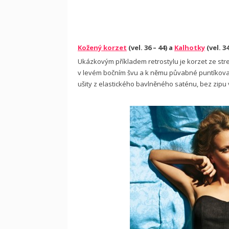
Kožený korzet
(vel. 36 – 44) a
Kalhotky
(vel. 34
Ukázkovým příkladem retrostylu je korzet ze str
v levém bočním švu a k němu půvabné puntíkované
ušity z elas­tického bavlněného saténu, bez zip