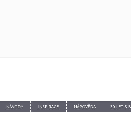
NÁVODY
INSPIRACE
NÁPOVĚDA
30 LET S