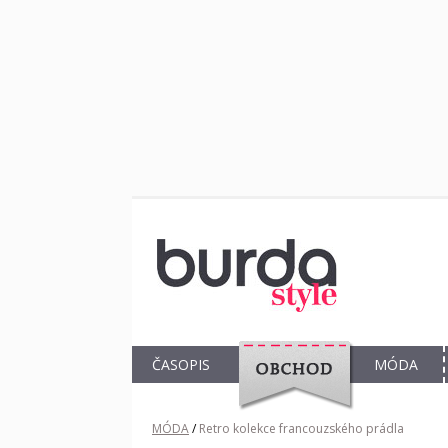
ČASOPIS
MÓDA
OBCHOD
MÓDA
/
Retro kolekce francouzského prádla