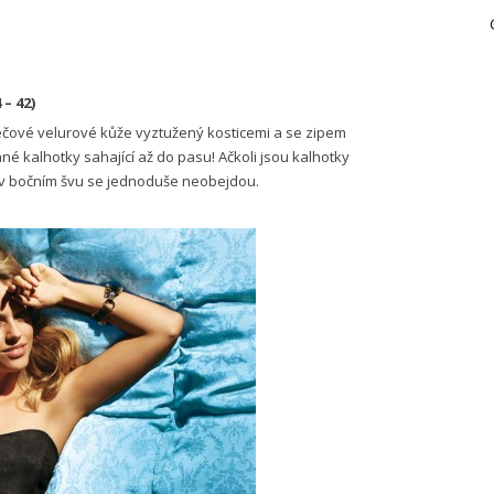
 – 42)
ečové velurové kůže vyztužený kosticemi a se zipem
 kalhotky sahající až do pasu! Ačkoli jsou kalhotky
u v boč­ním švu se jednoduše neobejdou.