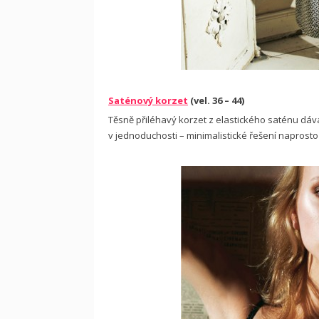
Saténový korzet
(vel. 36 – 44)
Těsně přiléhavý korzet z elastického saténu dává
v jednoduchosti – minimalistické řešení naprost