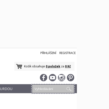
PŘIHLÁŠENÍ
REGISTRACE
Košík obsahuje
0 položek
za
0 Kč
 BURDOU