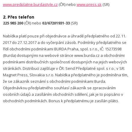
www.predplatne.burdastyle.cz
(ČR) nebo
www.press.sk
(SR)
2. Přes telefon
225 985 200
(ČR) nebo
02/67201931-33
(SR)
Nabídka platí pouze při objednávce a úhradě předplatného od 22. 11.
2017 do 27. 12. 2017 a do vyčerpání zásob. Podmínky předplatného se
řídí obchodními podmínkami BURDA Praha, spol. s r.o., IČ: 15273598
(Burda) dostupnými na webové stránce www.burda.cz a obchodními
podmínkami distribučních společností dostupných na jejich webových
stránkách. Distribuci zajišťuje v ČR: Send Předplatné spol. s r.o.; v SR:
Magnet Press, Slovakia s.r.o. Nabídka předplatného je podmíněna tím,
že se zákazník seznámí s obchodními podmínkami Burda.
Objednávkou předplatného souhlasí zákazník se zpracováním
osobních údajů a zasíláním obchodních sdělení, jak je to popsáno v
obchodních podmínkách. Bonus k předplatnému je zasílán plátci.