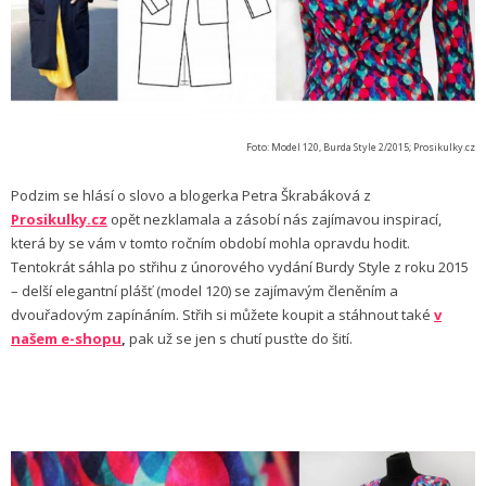
Foto: Model 120, Burda Style 2/2015; Prosikulky.cz
Podzim se hlásí o slovo a blogerka Petra Škrabáková z
Prosikulky.cz
opět nezklamala a zásobí nás zajímavou inspirací,
která by se vám v tomto ročním období mohla opravdu hodit.
Tentokrát sáhla po střihu z únorového vydání Burdy Style z roku 2015
– delší elegantní plášť (model 120) se zajímavým členěním a
dvouřadovým zapínáním. Střih si můžete koupit a stáhnout také
v
našem e-shopu
,
pak už se jen s chutí pusťte do šití.