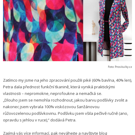
Foto: Prosikulky.cz
Zatímco my jsme na jeho zpracování použili piké (60% bavlna, 40% len),
Petra dala přednost funkční tkanině, která vyniká praktickými
vlastnosti – nepromokne, neprofoukne a nemačká se.
„Dlouho jsem se nemohla rozhodnout, jakou barvu podšívky zvolit a
nakonec jsem vybrala 100% viskózovou šanžánovou
růžovozelenou podšívkovinu. Podšívku jsem všila pečlivě ručně (ano,
opravdu s jehlou v ruce),“ dodává Petra.
Zajímá vás více informací, pak neváhejte a navštivte blog