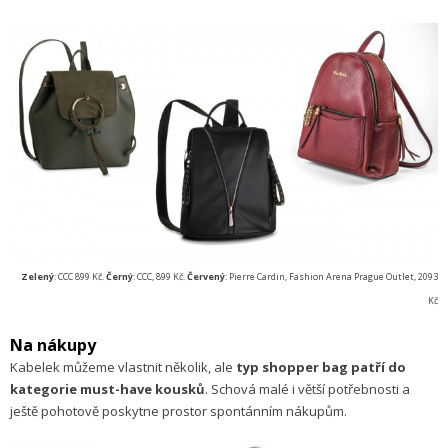
Zelený
: CCC 899 Kč.
Černý
: CCC, 899 Kč.
Červený
: Pierre Cardin, Fashion Arena Prague Outlet, 2093
Kč
Na nákupy
Kabelek můžeme vlastnit několik, ale
typ shopper bag patří do
kategorie must-have kousků
. Schová malé i větší potřebnosti a
ještě pohotově poskytne prostor spontánním nákupům.