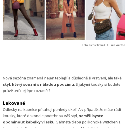
Foto: archiv firem CCC, Luis Vuitton
Nová sezóna znamená nejen teplejší a důslednější vrstvení, ale také
styl, který souzní s náladou podzimu
. S jakými kousky si budete
právě teď nejlépe rozumět?
Lakované
Odlesky na kabelce přitahují pohledy okolí. A v případě, že máte rádi
kousky, které dokonale podtrhnou váš styl,
neměli byste
opominout kabelky v lesku
. Sáhněte třeba po ikonické Wittchen z