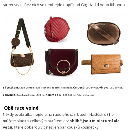
street stylu. Bez nich se neobejde například Gigi Hadid nebo Rihanna.
S řetízkem:
Červená
Vínová
Louis Vuitton Multi Pochette, doptání v obchodě.
: CCC 349 Kč.
: CCC 699 Kč.
Ledvinka
Kolem pasu:
: Dara Bags, fler.cz, 1552 Kč.
CCC 349 Kč. Foto: archiv firem
Obě ruce volné
Někdy to zkrátka nejde a na řadu přichází batoh. Naštěstí už ho
můžete sladit s celkovým outfitem a
v oblibě jsou miniaturní ale i
větší,
které poberou víc než jen pár kousků kosmetiky.