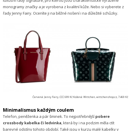
luxusní řady Signature, pro kterou jsou charakteristické vyražené
monogramy značky a je vyrobena z kvalitní kůže. Nebo si vyberete z
řady Jenny Fairy. Oceníte ji na běžné nošení i na důležité schůzky.
Červená: Jenny Fairy, CCC 699 Kč Kožená: Wittchen, wittchenshop.cz, 7.469 Kč
Minimalismus každým coulem
Telefon, peněženka a pár šminek. To nejpotřebnější
pobere
crossbody kabelka či ledvinka
, která by i na podzim měla ctít
barevné odstíny tohoto období. Také jsou v kurzu malé kabelky v