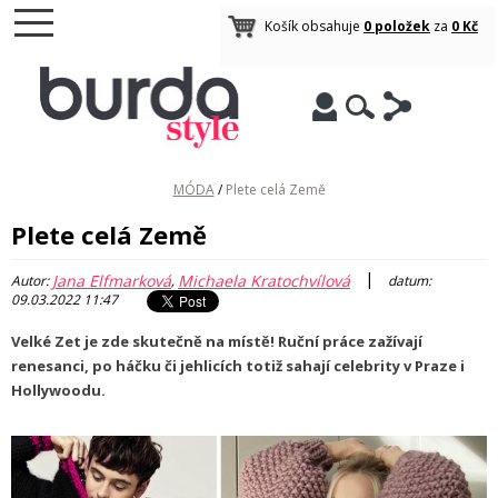
Košík obsahuje
0 položek
za
0 Kč
MÓDA
/
Plete celá Země
Plete celá Země
|
Jana Elfmarková
Michaela Kratochvílová
Autor:
,
datum:
09.03.2022 11:47
Velké Zet je zde skutečně na místě! Ruční práce zažívají
renesanci, po háčku či jehlicích totiž sahají celebrity v Praze i
Hollywoodu.