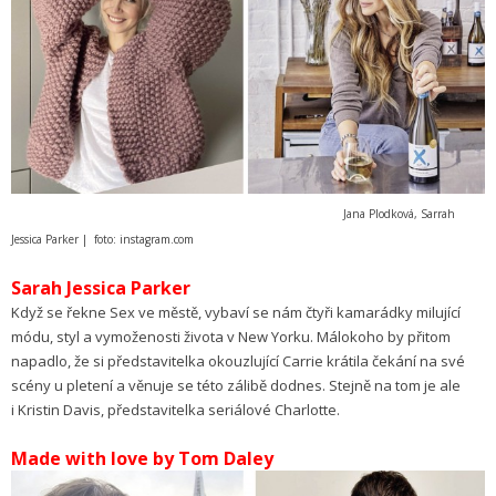
Jana Plodková, Sarrah
Jessica Parker | foto: instagram.com
Sarah Jessica Parker
Když se řekne Sex ve městě, vybaví se nám čtyři kamarádky milující
módu, styl a vymoženosti života v New Yorku. Málokoho by přitom
napadlo, že si představitelka okouzlující Carrie krátila čekání na své
scény u pletení a věnuje se této zálibě dodnes. Stejně na tom je ale
i Kristin Davis, představitelka seriálové Charlotte.
Made with love by Tom Daley