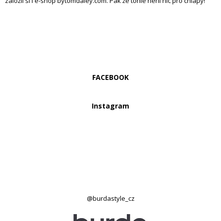
založil si i e-shop bytomdaley.com. Pak že tohle není nic pro chlapy!
FACEBOOK
Instagram
@burdastyle_cz