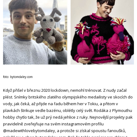
foto: bytomdaley.com
Když přišel v březnu 2020 lockdown, nemohl trénovat. Z nudy začal
plést. Snímky britského zlatého olympijského medailisty ve skocích do
vody, jak čeká, až přijde na řadu během her v Tokiu, a přitom v
plavkách štrikuje vedle bazénu, oblétly celý svět. Rodáka z Plymouthu
hobby chytlo tak, že už prý nedá jehlice z ruky. Nejnovější projekty pak
pravidelně zveřejňuje na svém instagramovém profilu
@madewithlovebytomdaley, a protože si získal spoustu fanoušků,