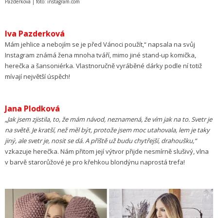
Pazderková | foto: instagram.com
Iva Pazderková
Mám jehlice a nebojím se je před Vánoci použít,“ napsala na svůj
Instagram známá žena mnoha tváří, mimo jiné stand-up komička,
herečka a šansoniérka. Vlastnoručně vyráběné dárky podle ní totiž
mívají největší úspěch!
Jana Plodková
„Jak jsem zjistila, to, že mám návod, neznamená, že vím jak na to. Svetr je
na světě. Je kratší, než měl být, protože jsem moc utahovala, lem je taky
jiný, ale svetr je, nosit se dá. A příště už budu chytřejší, drahoušku,“
vzkazuje herečka. Nám přitom její výtvor přijde nesmírně slušivý, vlna
v barvě starorůžové je pro křehkou blondýnu naprostá trefa!