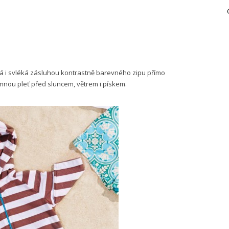
á i svléká zásluhou kontrastně barevného zipu přímo
mnou pleť před sluncem, větrem i pískem.