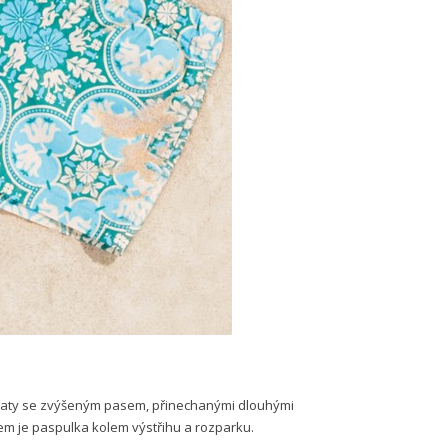
šaty se zvýšeným pasem, přinechanými dlouhými
em je paspulka kolem výstřihu a rozparku.