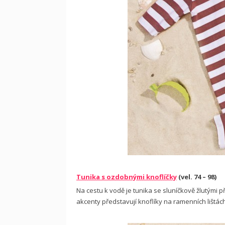
Tunika s ozdobnými knoflíčky
(vel. 74 – 98)
Na cestu k vodě je tunika se sluníčkově žlutými 
akcenty představují knoflíky na ramenních lištách