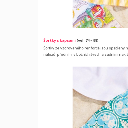
Šortky s kapsami
(vel. 74 – 98)
Šortky ze vzorovaného renforcé jsou opatřeny n
nálezů, předními v bočních švech a zadními nak