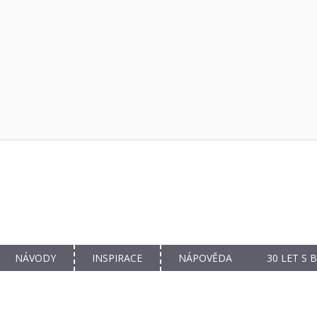
NÁVODY
INSPIRACE
NÁPOVĚDA
30 LET S