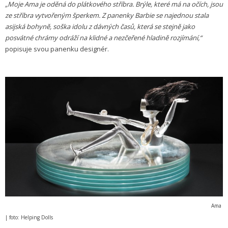
„Moje Ama je oděná do plátkového stříbra. Brýle, které má na očích, jsou
ze stříbra vytvořeným šperkem. Z panenky Barbie se najednou stala
asijská bohyně, soška idolu z dávných časů, která se stejně jako
posvátné chrámy odráží na klidné a nezčeřené hladině rozjímání,“
popisuje svou panenku designér.
Ama
| foto: Helping Dolls