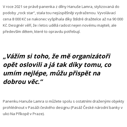
V roce 2021 se právě panenka z dílny Hanuše Lamra, stylizovaná do
podoby „rock star“, stala tou nejúspěšněji vydraženou. Vyvolávací
cena 8 000 Kč se nakonec vyšplhala díky štědré dražitelce až na 90 000
Kč. Designér věří, že i letos udělá radost nejen novému majiteli, ale
především dětem, které to opravdu potřebují.
„Vážím si toho, že mě organizátoři
opět oslovili a já tak díky tomu, co
umím nejlépe, můžu přispět na
dobrou věc.“
Panenku Hanuše Lamra si můžete spolu s ostatními draženými objekty
prohlédnout v Pasáži českého designu (Pasáž České národní banky v
ulici Na Příkopě v Praze).