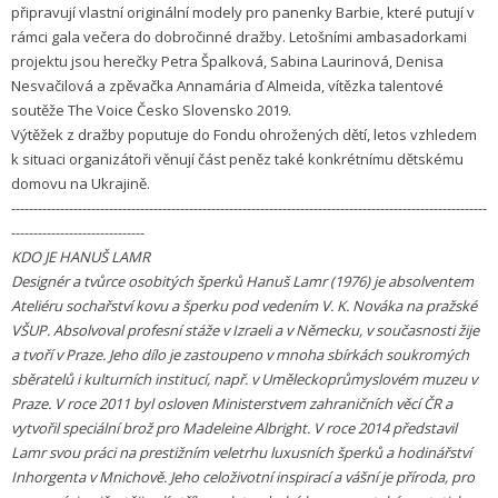
připravují vlastní originální modely pro panenky Barbie, které putují v
rámci gala večera do dobročinné dražby. Letošními ambasadorkami
projektu jsou herečky Petra Špalková, Sabina Laurinová, Denisa
Nesvačilová a zpěvačka Annamária ď Almeida, vítězka talentové
soutěže The Voice Česko Slovensko 2019.
Výtěžek z dražby poputuje do Fondu ohrožených dětí, letos vzhledem
k situaci organizátoři věnují část peněz také konkrétnímu dětskému
domovu na Ukrajině.
-----------------------------------------------------------------------------------------------------------
------------------------------
KDO JE HANUŠ LAMR
Designér a tvůrce osobitých šperků Hanuš Lamr (1976) je absolventem
Ateliéru sochařství kovu a šperku pod vedením V. K. Nováka na pražské
VŠUP. Absolvoval profesní stáže v Izraeli a v Německu, v současnosti žije
a tvoří v Praze. Jeho dílo je zastoupeno v mnoha sbírkách soukromých
sběratelů i kulturních institucí, např. v Uměleckoprůmyslovém muzeu v
Praze. V roce 2011 byl osloven Ministerstvem zahraničních věcí ČR a
vytvořil speciální brož pro Madeleine Albright. V roce 2014 představil
Lamr svou práci na prestižním veletrhu luxusních šperků a hodinářství
Inhorgenta v Mnichově. Jeho celoživotní inspirací a vášní je příroda, pro