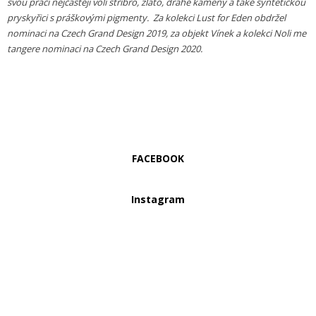
svou práci nejčastěji volí stříbro, zlato, drahé kameny a také syntetickou
pryskyřici s práškovými pigmenty. Za kolekci Lust for Eden obdržel
nominaci na Czech Grand Design 2019, za objekt Vínek a kolekci Noli me
tangere nominaci na Czech Grand Design 2020.
FACEBOOK
Instagram