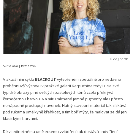
Lucie Jindrák
Skřiváková | foto: archiv
V aktuálním cyklu
BLACKOUT
vytvořeném speciálně pro nedávno
proběhnuvší výstavu v pražské galerii Karpuchina tedy Lucie své
typické obrazy plné světlých pastelových tónů zcela překrývá
černočernou barvou. Na míru míchané jemné pigmenty ale i přesto
nenápadně prostupují navenek. Hutný stavební materiál tak získává
pod rukama umělkyně křehkost, a tím boří mýty, že malovat se dá jen
klasickými barvami.
Díky jedinečnému uměleckému vyjádření tak dostává jindy "jen"