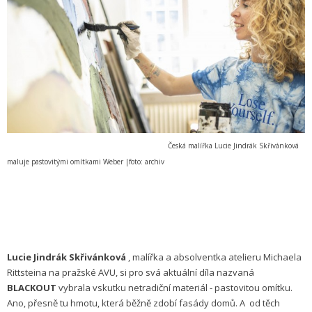
Česká malířka Lucie Jindrák Skřivánková
maluje pastovitými omítkami Weber |foto: archiv
Lucie Jindrák Skřivánková
, malířka a absolventka atelieru Michaela
Rittsteina na pražské AVU, si pro svá aktuální díla nazvaná
BLACKOUT
vybrala vskutku netradiční materiál - pastovitou omítku.
Ano, přesně tu hmotu, která běžně zdobí fasády domů. A od těch