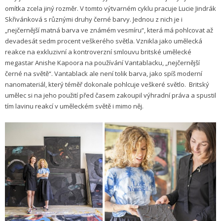
omítka zcela jiný rozměr. V tomto výtvarném cyklu pracuje Lucie Jindrák
Skřivánková s různými druhy černé barvy. Jednou z nich je i
„nejčernější matná barva ve známém vesmíru“, která má pohlcovat až
devadesát sedm procent veškerého světla. Vznikla jako umělecká
reakce na exkluzivní a kontroverzní smlouvu britské umělecké
megastar Anishe Kapoora na používání Vantablacku, „nejčernější
černé na světě“. Vantablack ale není tolik barva, jako spíš moderní
nanomateriál, který téměř dokonale pohlcuje veškeré světlo. Britský
umělec si na jeho použití před časem zakoupil výhradní práva a spustil
tím lavinu reakcí v uměleckém světě i mimo něj.