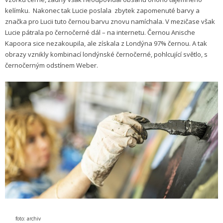
kelímku. Nakonec tak Lucie poslala zbytek zapomenuté barvy a
značka pro Lucii tuto černou barvu znovu namíchala. V mezičase však
Lucie pátrala po černočerné dál – na internetu. Černou Anische
Kapoora sice nezakoupila, ale získala z Londýna 97% černou. A tak
obrazy vznikly kombinací londýnské černočerné, pohlcující světlo, s
černočerným odstínem Weber.
foto: archiv