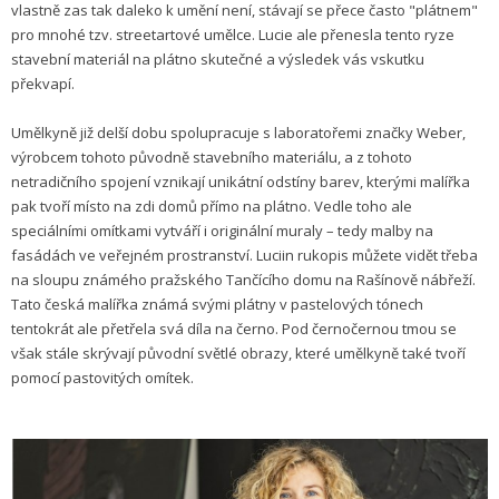
vlastně zas tak daleko k umění není, stávají se přece často "plátnem"
pro mnohé tzv. streetartové umělce. Lucie ale přenesla tento ryze
stavební materiál na plátno skutečné a výsledek vás vskutku
překvapí.
Umělkyně již delší dobu spolupracuje s laboratořemi značky Weber,
výrobcem tohoto původně stavebního materiálu, a z tohoto
netradičního spojení vznikají unikátní odstíny barev, kterými malířka
pak tvoří místo na zdi domů přímo na plátno. Vedle toho ale
speciálními omítkami vytváří i originální muraly – tedy malby na
fasádách ve veřejném prostranství. Luciin rukopis můžete vidět třeba
na sloupu známého pražského Tančícího domu na Rašínově nábřeží.
Tato česká malířka známá svými plátny v pastelových tónech
tentokrát ale přetřela svá díla na černo. Pod černočernou tmou se
však stále skrývají původní světlé obrazy, které umělkyně také tvoří
pomocí pastovitých omítek.