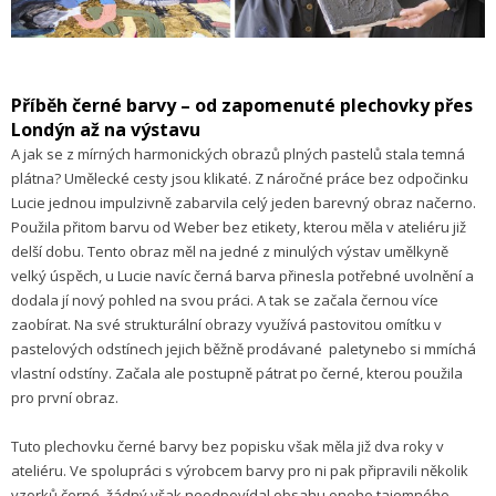
Příběh černé barvy – od zapomenuté plechovky přes
Londýn až na výstavu
A jak se z mírných harmonických obrazů plných pastelů stala temná
plátna? Umělecké cesty jsou klikaté. Z náročné práce bez odpočinku
Lucie jednou impulzivně zabarvila celý jeden barevný obraz načerno.
Použila přitom barvu od Weber bez etikety, kterou měla v ateliéru již
delší dobu. Tento obraz měl na jedné z minulých výstav umělkyně
velký úspěch, u Lucie navíc černá barva přinesla potřebné uvolnění a
dodala jí nový pohled na svou práci. A tak se začala černou více
zaobírat. Na své strukturální obrazy využívá pastovitou omítku v
pastelových odstínech jejich běžně prodávané paletynebo si mmíchá
vlastní odstíny. Začala ale postupně pátrat po černé, kterou použila
pro první obraz.
Tuto plechovku černé barvy bez popisku však měla již dva roky v
ateliéru. Ve spolupráci s výrobcem barvy pro ni pak připravili několik
vzorků černé, žádný však neodpovídal obsahu onoho tajemného