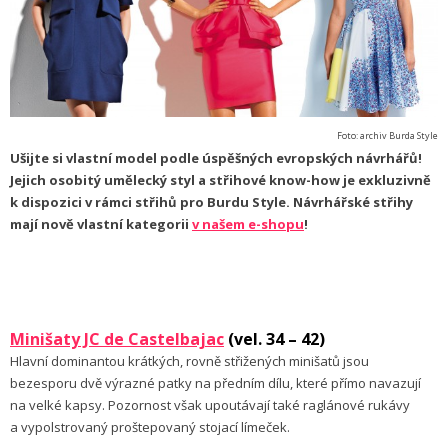
Foto: archiv Burda Style
Ušijte si vlastní model podle úspěšných evropských návrhářů!
Jejich osobitý umělecký styl a střihové know-how je exkluzivně
k dispozici v rámci střihů pro Burdu Style. Návrhářské střihy
mají nově vlastní kategorii
v našem e-shopu
!
Minišaty JC de Castelbajac
(vel. 34 – 42)
Hlavní dominantou krátkých, rovně střižených minišatů jsou
bezesporu dvě výrazné patky na předním dílu, které přímo navazují
na velké kapsy. Pozornost však upoutávají také raglánové rukávy
a vypolstrovaný proštepovaný stojací límeček.