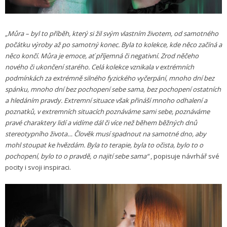
„Můra – byl to příběh, který si žil svým vlastním životem, od samotného
počátku výroby až po samotný konec. Byla to kolekce, kde něco začíná a
něco končí. Můra je emoce, ať příjemná či negativní. Zrod něčeho
nového či ukončení starého. Celá kolekce vznikala v extrémních
podmínkách za extrémně silného fyzického vyčerpání, mnoho dní bez
spánku, mnoho dní bez pochopení sebe sama, bez pochopení ostatních
a hledáním pravdy. Extremní situace však přináší mnoho odhalení a
poznatků, v extremních situacích poznáváme sami sebe, poznáváme
pravé charaktery lidí a vidíme dál či více než během běžných dnů
stereotypního života… Člověk musí spadnout na samotné dno, aby
mohl stoupat ke hvězdám. Byla to terapie, byla to očista, bylo to o
pochopení, bylo to o pravdě, o najití sebe sama“
, popisuje návrhář své
pocity i svoji inspiraci.