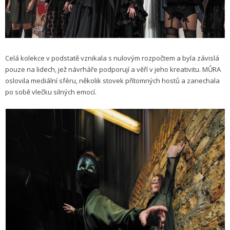
Celá kolekce v podstatě vznikala s nulovým rozpočtem a byla závislá
pouze na lidech, jež návrháře podporují a věří v jeho kreativitu. MŮRA
oslovila mediální sféru, několik stovek přítomných hostů a zanechala
po sobě vlečku silných emocí.