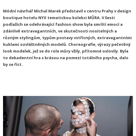
Módní návrhář Michal Marek představil v centru Prahy v design
boutique hotelu NYX tematickou kolekci MŮRA. V šesti
podlažích se odehrávající fashion show byla smrští emocí a
zdánlivě extravagantních, ve skutečnosti nositelných a
různým stylingům, typům postavy vstřícných, extravagantními
kuklami ozvláštněných modelů. Choreografie, výrazy pečetěný
look modelek, jež se do role můry vžily, přítomné oslovily. Byla
to dekadentní hra s krásou na pomezí totálního psycha, dalo
by se říct.