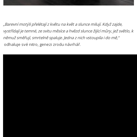
„Barevní motýli přelétají z květu na květ a slunce milují. Když zajde,
vystřídají je temné, ze svitu měsíce a hvězd slunce žijící můry, jež světlo, k
němuž směřují, smrtelně spaluje. Jedna z nich vstoupila i do mě,“
odhaluje své nitro, genezi zrodu návrhář.