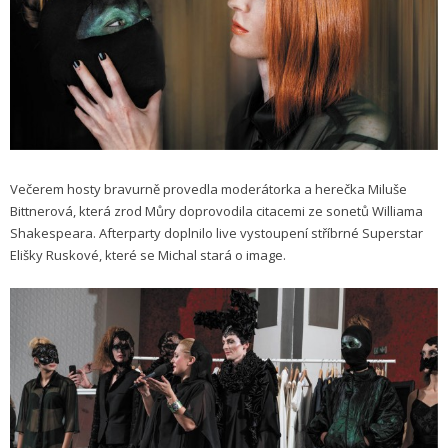
Večerem hosty bravurně provedla moderátorka a herečka Miluše
Bittnerová, která zrod Můry doprovodila citacemi ze sonetů Williama
Shakespeara. Afterparty doplnilo live vystoupení stříbrné Superstar
Elišky Ruskové, které se Michal stará o image.