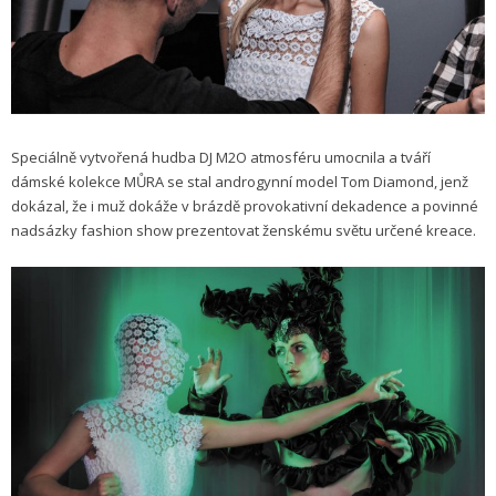
Speciálně vytvořená hudba DJ M2O atmosféru umocnila a tváří
dámské kolekce MŮRA se stal androgynní model Tom Diamond, jenž
dokázal, že i muž dokáže v brázdě provokativní dekadence a povinné
nadsázky fashion show prezentovat ženskému světu určené kreace.