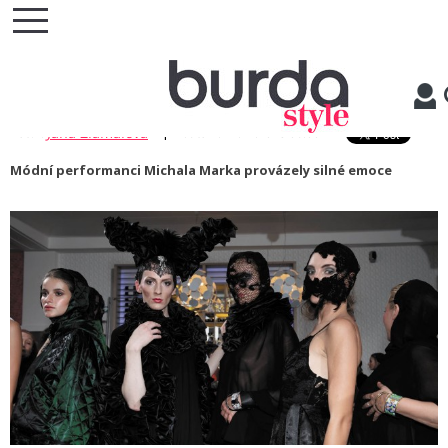
MÓDA
/
Návrháři
/
MŮRA
MŮRA
|
Jana Zlámalová
Autor:
datum: 27.11.2018 06:00
Módní performanci Michala Marka provázely silné emoce