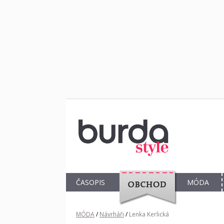
ČASOPIS
MÓDA
OBCHOD
MÓDA
/
Návrháři
/
Lenka Kerlická