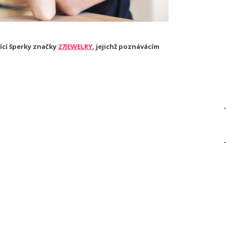
ící šperky značky
27JEWELRY
, jejichž poznávácím