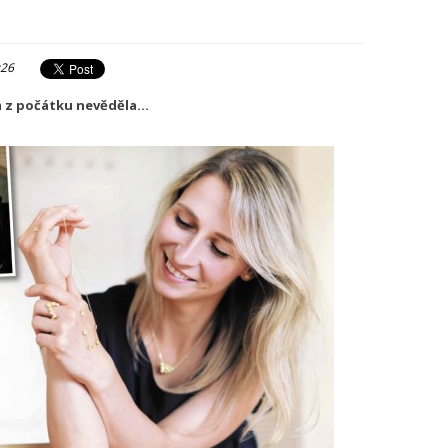
:26
m z počátku nevěděla...