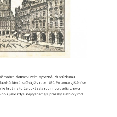
odině tradice zlatnictví velmi výrazná. Při průzkumu
níků, která začíná již v roce 1650. Po tomto zjištění se
Nyní je hrdá na to, že dokázala rodinnou tradici znovu
stejnou, jako kdysi nejvýznamější pražský zlatnický rod