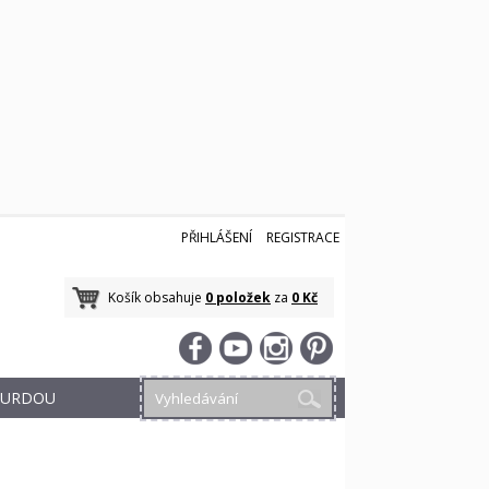
PŘIHLÁŠENÍ
REGISTRACE
Košík obsahuje
0 položek
za
0 Kč
 BURDOU