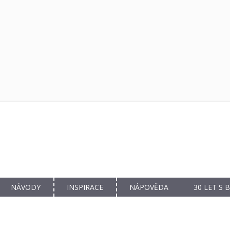
NÁVODY
INSPIRACE
NÁPOVĚDA
30 LET S