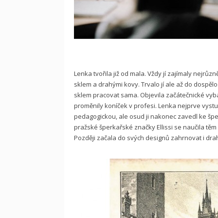
Lenka tvořila již od mala. Vždy jí zajímaly nejrůzn
sklem a drahými kovy. Trvalo jí ale až do dospělo
sklem pracovat sama. Objevila začátečnické vybav
proměnily koníček v profesi. Lenka nejprve vyst
pedagogickou, ale osud ji nakonec zavedl ke šper
pražské šperkařské značky Ellissi se naučila těm
Později začala do svých designů zahrnovat i dra