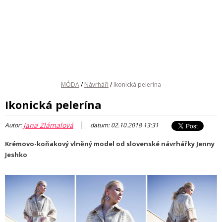
MÓDA
/
Návrháři
/
Ikonická pelerína
Ikonická pelerína
|
Jana Zlámalová
Autor:
datum: 02.10.2018 13:31
Krémovo-koňakový vlněný model od slovenské návrhářky Jenny
Jeshko