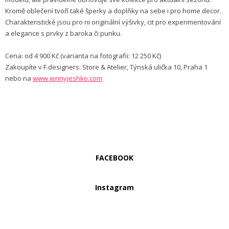
Kromě oblečení tvoří také šperky a doplňky na sebe i pro home decor.
Charakteristické jsou pro ni originální výšivky, cit pro experimentování
a elegance s prvky z baroka či punku.
Cena: od 4 900 Kč (varianta na fotografii: 12 250 Kč)
Zakoupíte v F.designers: Store & Atelier, Týnská ulička 10, Praha 1
nebo na
www.jennyjeshko.com
FACEBOOK
Instagram