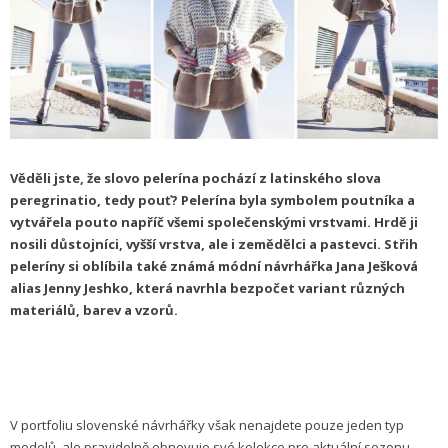
Věděli jste, že slovo pelerína pochází z latinského slova
peregrinatio, tedy pouť? Pelerína byla symbolem poutníka a
vytvářela pouto napříč všemi společenskými vrstvami. Hrdě ji
nosili důstojníci, vyšší vrstva, ale i zemědělci a pastevci. Střih
peleríny si oblíbila také známá módní návrhářka Jana Ješková
alias Jenny Jeshko, která navrhla bezpočet variant různých
materiálů, barev a vzorů.
V portfoliu slovenské návrhářky však nenajdete pouze jeden typ
modelů, ale pravidelně obnovuje své kolekce pro aktuální sezonu.