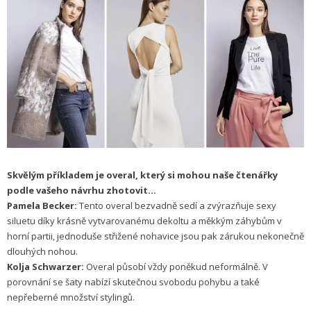
Skvělým příkladem je overal, který si mohou naše čtenářky
podle vašeho návrhu zhotovit...
Pamela Becker:
Tento overal bezvadně sedí a zvýrazňuje sexy
siluetu díky krásně vytvarovanému dekoltu a měkkým záhybům v
horní partii, jednoduše střižené nohavice jsou pak zárukou nekonečně
dlouhých nohou.
Kolja Schwarzer:
Overal působí vždy poněkud neformálně. V
porovnání se šaty nabízí skutečnou svobodu pohybu a také
nepřeberné množství stylingů.