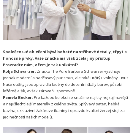
Společenské oblečení bývá bohaté na střihové detaily, třpyt a
honosné prvky. Vaše značka má však zcela jiný přístup.
Prozraďte nám, v čem je tak unikátní?
Kolja Schwarzer:
Značku The Pure Barbara Schwarzer vystihuje
jednak moderní a nadčasový purismus, ale také určitý uvolněný luxus.
Naše outfity jsou zpravidla laděny do decentní škály barev, působí
ležérně a šik, avšak zároveň i sportovně.
Pamela Becker:
Pro každou kolekci se snažíme najít ty nejzajímavější
a nejušlechtilejší materiály z celého světa. Splývavý satén, hebká
bavlna, exkluzivní žakárové tkaniny i opravdu kvalitní žerzej stojí za
jedinečností našich modelů.