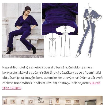
Nepřehlédnutelný sametový overal v barvě noční oblohy směle
konkuruje jakékoliv večerní róbě. Široká vázačka v pase připomínající
obi pásek je zajímavým kontrastem ke kimonovým rukávům a zároveň
efektně napomáhá k ideálním křivkám postavy. Střih najdete
v Burdě
Style 12/2018
.