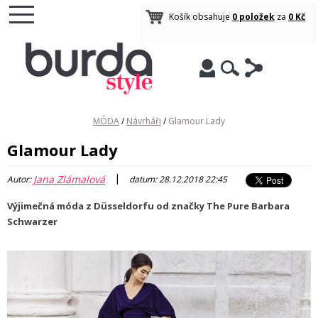
Košík obsahuje
0 položek
za
0 Kč
MÓDA
/
Návrháři
/
Glamour Lady
Glamour Lady
|
Jana Zlámalová
Autor:
datum: 28.12.2018 22:45
Výjimečná móda z Düsseldorfu od značky The Pure Barbara
Schwarzer