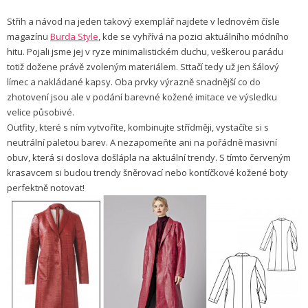
Střih a návod na jeden takový exemplář najdete v lednovém čísle
magazínu
Burda Style
, kde se vyhřívá na pozici aktuálního módního
hitu. Pojali jsme jej v ryze minimalistickém duchu, veškerou parádu
totiž dožene právě zvoleným materiálem. Sttačí tedy už jen šálový
límec a nakládané kapsy. Oba prvky výrazně snadnější co do
zhotovení jsou ale v podání barevné kožené imitace ve výsledku
velice působivé.
Outfity, které s ním vytvoříte, kombinujte střídměji, vystačíte si s
neutrální paletou barev. A nezapomeňte ani na pořádně masivní
obuv, která si doslova došlápla na aktuální trendy. S tímto červeným
krasavcem si budou trendy šněrovací nebo kontíčkové kožené boty
perfektně notovat!