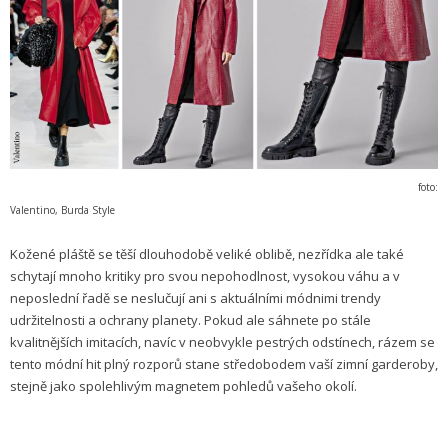
foto:
Valentino, Burda Style
Kožené pláště se těší dlouhodobě veliké oblibě, nezřídka ale také
schytají mnoho kritiky pro svou nepohodlnost, vysokou váhu a v
neposlední řadě se neslučují ani s aktuálními módnimi trendy
udržitelnosti a ochrany planety. Pokud ale sáhnete po stále
kvalitnějších imitacích, navíc v neobvykle pestrých odstínech, rázem se
tento módní hit plný rozporů stane středobodem vaší zimní garderoby,
stejně jako spolehlivým magnetem pohledů vašeho okolí.