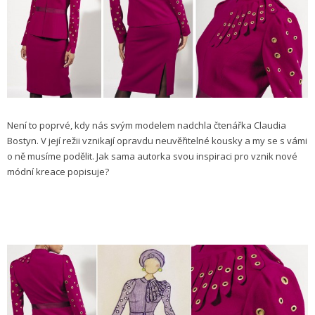
Není to poprvé, kdy nás svým modelem nadchla čtenářka Claudia
Bostyn. V její režii vznikají opravdu neuvěřitelné kousky a my se s vámi
o ně musíme podělit. Jak sama autorka svou inspiraci pro vznik nové
módní kreace popisuje?