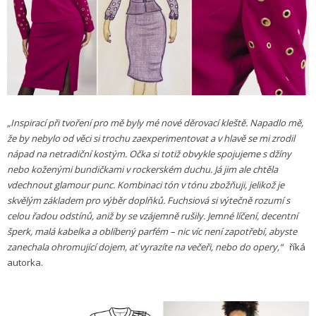
„Inspirací při tvoření pro mě byly mé nové děrovací kleště. Napadlo mě,
že by nebylo od věci si trochu zaexperimentovat a v hlavě se mi zrodil
nápad na netradiční kostým. Očka si totiž obvykle spojujeme s džíny
nebo koženými bundičkami v rockerském duchu. Já jim ale chtěla
vdechnout glamour punc. Kombinaci tón v tónu zbožňuji, jelikož je
skvělým základem pro výběr doplňků. Fuchsiová si výtečně rozumí s
celou řadou
odstínů, aniž by se vzájemně rušily. Jemné líčení, decentní
šperk, malá kabelka a oblíbený parfém – nic víc není zapotřebí, abyste
zanechala ohromující dojem, ať vyrazíte na večeři, nebo do opery,“
říká
autorka.