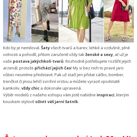
Kdo by je nemiloval.
Šaty
všech tvarů a barev, lehké a vzdušné, plné
volnosti a pohodlí, přitom zaručeně vždy tak
ženské a sexy
, ať už je
vaše
postava jakýchkoli tvarů
. Rozhodně potřebujete rozšířit jejich
arzenál, protože
přichází jejich čas
! My si bez nich to pravé jaro
vůbec neumíme představit. Pak už stačí jen přidat sáčko, bomber,
trenčkot či jinou lehčí svrchní vrstvu a můžete vyrazit vpodstatě
kamkoliv,
vždy chic
a dokonale upravená.
Výběr modelů z našeho eshopu vám jistě nabídne
inspiraci
, kterým
kouskem stylově
oživit váš jarní šatník
.