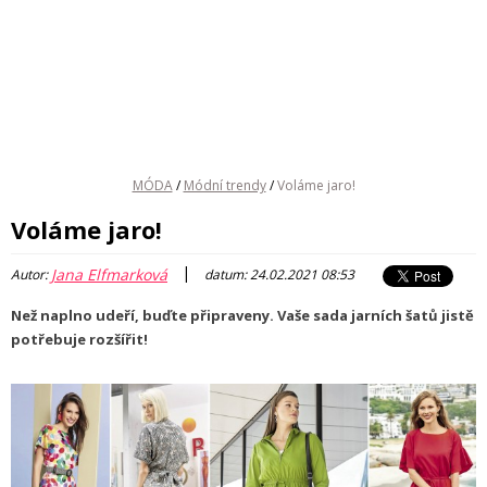
MÓDA
/
Módní trendy
/
Voláme jaro!
Voláme jaro!
|
Jana Elfmarková
Autor:
datum: 24.02.2021 08:53
Než naplno udeří, buďte připraveny. Vaše sada jarních šatů jistě
potřebuje rozšířit!