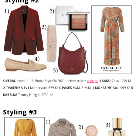
OVERAL
model 111A, Burda Style 09/2020, nebo v našem
e-shopu
1 SAKO
Zara, 1299 Kč
2 TVÁŘENKA 3v1
Marrionaud, 679 Kč
3 PÁSEK
H&M, 349 Kč
4 MOKASÍNY
Baťa, 999 Kč
5
KABELKA
Tommy HIlfiger, 2799 Kč
Styling #3