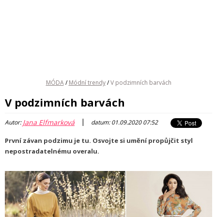
MÓDA
/
Módní trendy
/
V podzimních barvách
V podzimních barvách
|
Jana Elfmarková
Autor:
datum: 01.09.2020 07:52
První závan podzimu je tu. Osvojte si umění propůjčit styl
nepostradatelnému overalu.