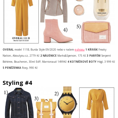
OVERAL
model 111B, Burda Style 09/2020 nebo v našem
e-shopu
1 KŘIVÁK
Freaky
Nation, Aboutyou.cz, 2779 Kč
2 NÁUŠNICE
Marks&Spencer, 175 Kč
3 PARFÉM
Serpent
Bohème, Boucheron, 30ml EdP, Marrionaud 1499Kč
4 KOTNÍČKOVÉ BOTY
Högl, 3 999 Kč
5 PENĚŽENKA
Roxy, 990 Kč
Styling #4