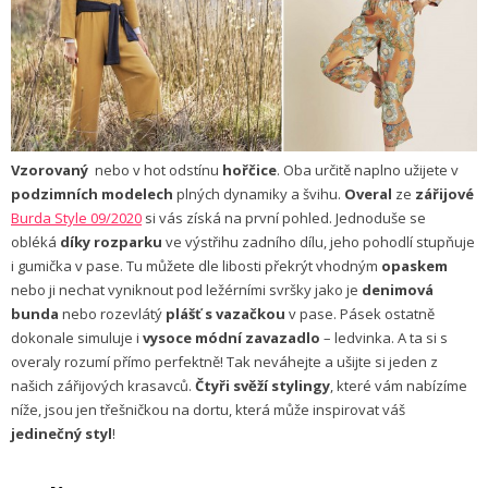
Vzorovaný
nebo v hot odstínu
hořčice
. Oba určitě naplno užijete v
podzimních modelech
plných dynamiky a švihu.
Overal
ze
zářijové
B
urda Style 09/2020
si vás získá na první pohled. Jednoduše se
obléká
díky rozparku
ve výstřihu zadního dílu, jeho pohodlí stupňuje
i gumička v pase. Tu můžete dle libosti překrýt vhodným
opaskem
nebo ji nechat vyniknout pod ležérními svršky jako je
denimová
bunda
nebo rozevlátý
plášť s vazačkou
v pase. Pásek ostatně
dokonale simuluje i
vysoce módní zavazadlo
– ledvinka. A ta si s
overaly rozumí přímo perfektně! Tak neváhejte a ušijte si jeden z
našich zářijových krasavců.
Čtyři svěží stylingy
, které vám nabízíme
níže, jsou jen třešničkou na dortu, která může inspirovat váš
jedinečný styl
!