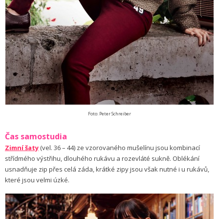
Foto: Peter Schreiber
Čas samostudia
Zimní šaty
(vel. 36 – 44) ze vzorovaného mušelínu jsou kombinací
střídmého výstřihu, dlouhého rukávu a rozevláté sukně. Oblékání
usnadňuje zip přes celá záda, krátké zipy jsou však nutné i u rukávů,
které jsou velmi úzké.