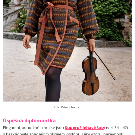
Foto: Peter Schreiber
Úspěšná diplomantka
Elegantní, pohodlné a hezké jsou
Superpřiléhavé šaty
(vel. 34 – 42)
s kaskádovitě spadajícím okrajem výstřihu. Díky vzoru, barevnosti