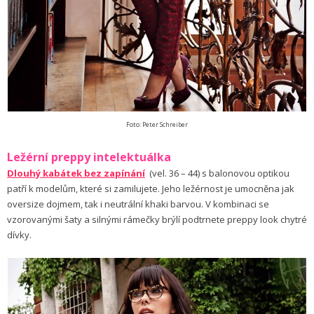
Foto: Peter Schreiber
Ležérní preppy intelektuálka
Dlouhý kabátek bez zapínání
(vel. 36 – 44) s balonovou optikou
patří k modelům, které si zamilujete. Jeho ležérnost je umocněna jak
oversize dojmem, tak i neutrální khaki barvou. V kombinaci se
vzorovanými šaty a silnými rámečky brýlí podtrnete preppy look chytré
dívky.