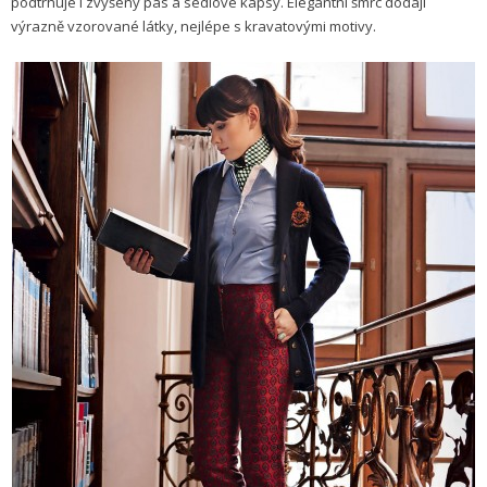
podtrhuje i zvýšený pas a sedlové kapsy. Elegantní šmrc dodají
výrazně vzorované látky, nejlépe s kravatovými motivy.