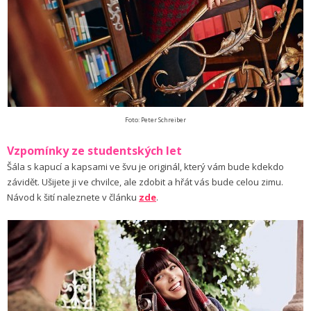
Foto: Peter Schreiber
Vzpomínky ze studentských let
Šála s kapucí a kapsami ve švu je originál, který vám bude kdekdo
závidět. Ušijete ji ve chvilce, ale zdobit a hřát vás bude celou zimu.
Návod k šití naleznete v článku
zde
.