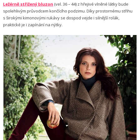
Ležérně střižený bluzon
(vel. 36 – 44) z hřejivé vlněné látky bude
spolehlivým průvodcem končícího podzimu. Díky prostornému střihu
s širokými kimonovými rukávy se dospod vejde i silnější rolák,
praktické je i zapínání na nýtky.