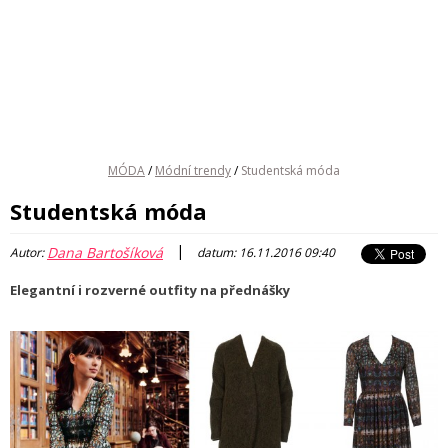
MÓDA
/
Módní trendy
/
Studentská móda
Studentská móda
|
Dana Bartošíková
Autor:
datum: 16.11.2016 09:40
Elegantní i rozverné outfity na přednášky