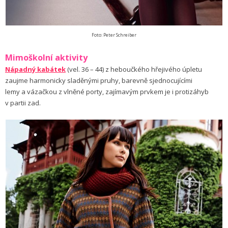
Foto: Peter Schreiber
Mimoškolní aktivity
Nápadný kabátek
(vel. 36 – 44) z heboučkého hřejivého úpletu
zaujme harmonicky sladěnými pruhy, barevně sjednocujícími
lemy a vázačkou z vlněné porty, zajímavým prvkem je i protizáhyb
v partii zad.