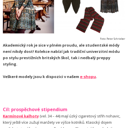
Foto: Peter Schrieber
Akademický rok je sice v plném proudu, ale studentské módy
není nikdy dost! Kolekce nabízí jak tradiční univerzitní módu
po stylu prestižních britských škol, tak i nedbalý preppy
styling.
Veškeré modely jsou k dispozici v našem
e-shopu
.
Cíl: prospěchové stipendium
Karmínové kalhoty
(vel. 34 – 44) mají úzký cigaretový střih nohavic,
který ještě více zužují manžety ve výšce kotníků. Klasický dojem