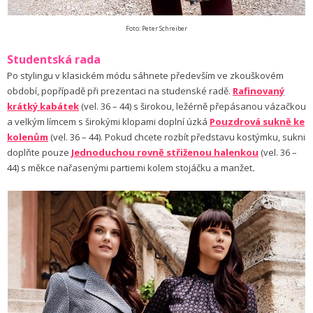
Foto: Peter Schreiber
Studentská rada
Po stylingu v klasickém módu sáhnete především ve zkouškovém
období, popřípadě při prezentaci na studenské radě.
Rafinovaný
krátký kabátek
(vel. 36 – 44) s širokou, ležérně přepásanou vázačkou
a velkým límcem s širokými klopami doplní úzká
Pouzdrová sukně ke
kolenům
(vel. 36 – 44). Pokud chcete rozbít představu kostýmku, sukni
doplňte pouze
Jednoduchou rovně střiženou halenkou
(vel. 36 –
44) s měkce nařasenými partiemi kolem stojáčku a manžet
.