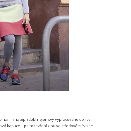
ínáním na zip zdobí nejen švy vypracované do líce,
ímavá kapuce – po rozevření zipu ve středovém švu se