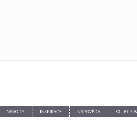
NÁVODY
INSPIRACE
NÁPOVĚDA
30 LET S