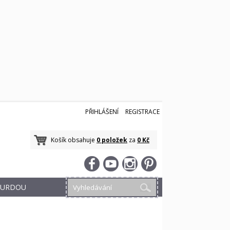
PŘIHLÁŠENÍ
REGISTRACE
Košík obsahuje
0 položek
za
0 Kč
 BURDOU