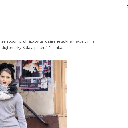
se spodní pruh áčkovitě rozšířené sukně měkce vlní, a
aďují tenisky, šála a pletená čelenka.