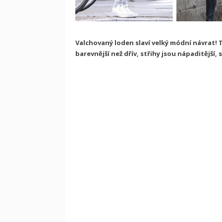
Valchovaný loden slaví velký módní návrat! T
barevnější než dřív, střihy jsou nápaditější