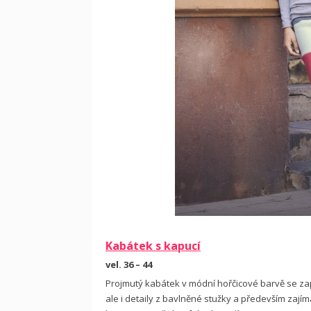
Kabátek s kapucí
vel. 36 – 44
Projmutý kabátek v módní hořčicové barvě se zap
ale i detaily z bavlněné stužky a především zaj