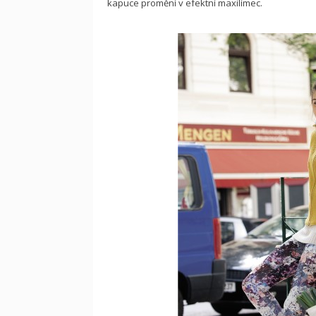
kapuce promění v efektní maxilímec.