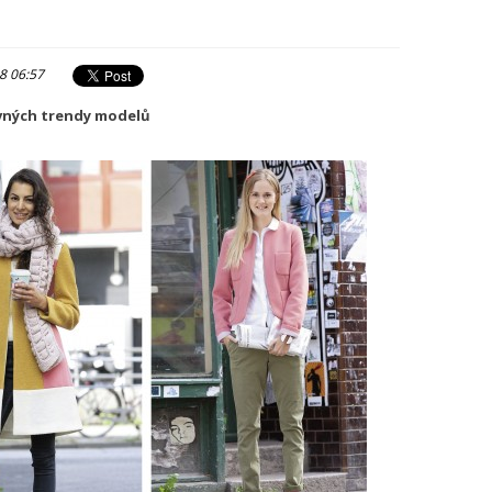
8 06:57
evných trendy modelů