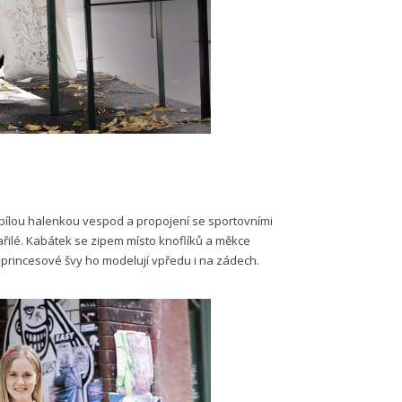
bílou halenkou vespod a propojení se sportovními
ařilé. Kabátek se zipem místo knoflíků a měkce
princesové švy ho modelují vpředu i na zádech.