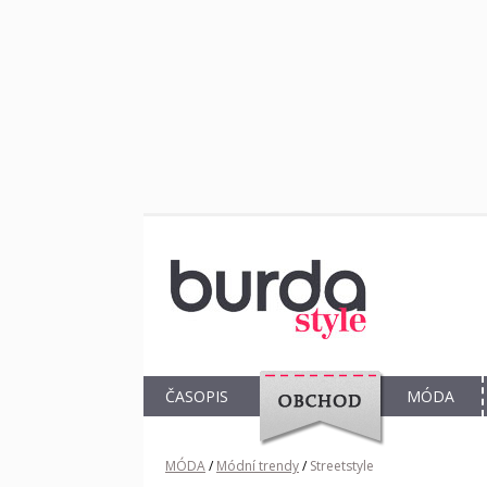
ČASOPIS
MÓDA
OBCHOD
MÓDA
/
Módní trendy
/
Streetstyle