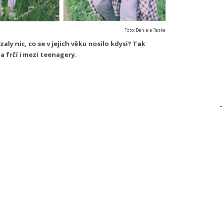
Foto: Daniela Reske
aly nic, co se v jejich věku nosilo kdysi? Tak
a frčí i mezi teenagery.