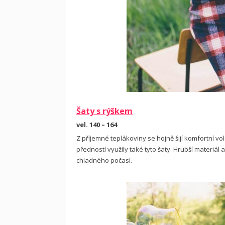
Šaty s rýškem
vel. 140 – 164
Z příjemné teplákoviny se hojně šijí komfortní vol
předností využily také tyto šaty. Hrubší materiál
chladného počasí.