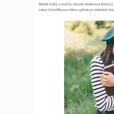
Mladé holky si mohou dovolit obléknout ledacos a
sukní s knoflíkovou lištou vpředu je zdánlivě nes