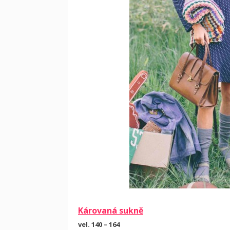
Károvaná sukně
vel. 140 – 164