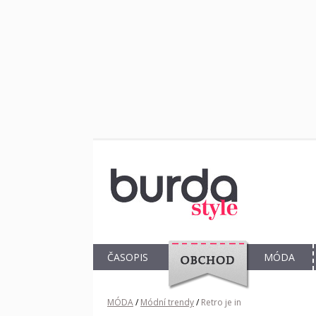
ČASOPIS
MÓDA
OBCHOD
MÓDA
/
Módní trendy
/
Retro je in