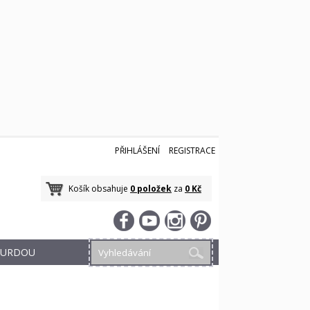
PŘIHLÁŠENÍ
REGISTRACE
Košík obsahuje
0 položek
za
0 Kč
 BURDOU