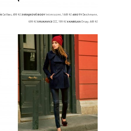
ÍK
Cellbes, 499 Kč
3 KRAJKOVÉ BODY
Intimissimi, 1449 Kč
4 BOTY
Deichmann,
699 Kč
5 RUKAVICE
CCC, 199 Kč
6 KABELKA
Orsay, 449 Kč