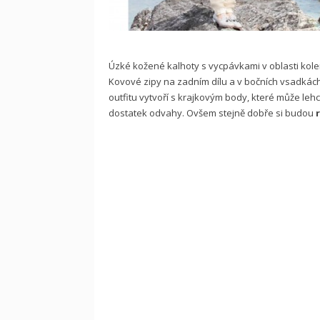
Úzké kožené kalhoty s vycpávkami v oblasti kol
Kovové zipy na zadním dílu a v bočních vsadkác
outfitu vytvoří s krajkovým body, které může le
dostatek odvahy. Ovšem stejně dobře si budou