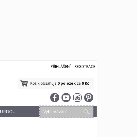
PŘIHLÁŠENÍ
REGISTRACE
Košík obsahuje
0 položek
za
0 Kč
 BURDOU