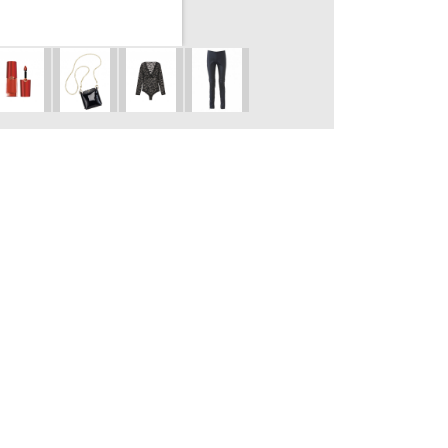
boty
Deichmann 699