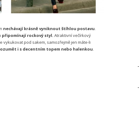
en
nechávají krásně vyniknout štíhlou postavu
.
h
připomínají rockový styl.
Atraktivní večírkový
hce vykukovat pod sakem, samozřejmě jen máte-li
rozumět i s decentním topem nebo halenkou
.