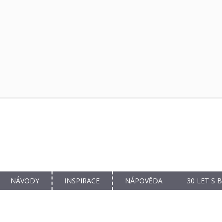
NÁVODY
INSPIRACE
NÁPOVĚDA
30 LET S