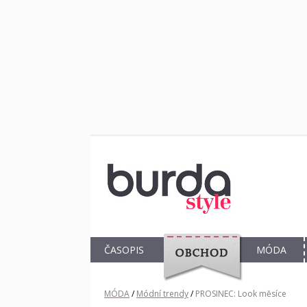
ČASOPIS
MÓDA
OBCHOD
MÓDA
/
Módní trendy
/
PROSINEC: Look měsíce