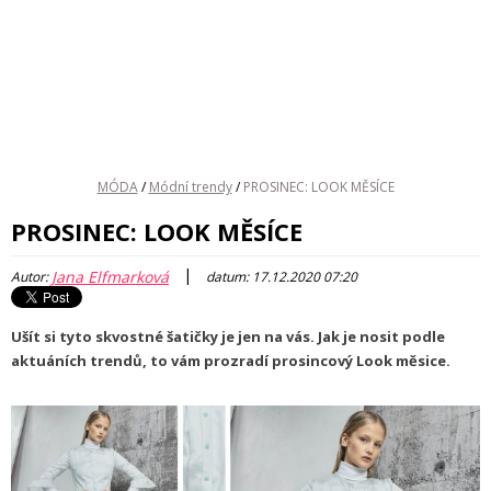
MÓDA
/
Módní trendy
/
PROSINEC: LOOK MĚSÍCE
PROSINEC: LOOK MĚSÍCE
|
Jana Elfmarková
Autor:
datum: 17.12.2020 07:20
Ušít si tyto skvostné šatičky je jen na vás. Jak je nosit podle
aktuáních trendů, to vám prozradí prosincový Look měsice.