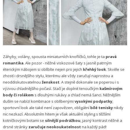
Záhyby, volány, spousta miniaturních knoflíčků, tohle je ta
pravá
romantika
. Ale pozor - něžné viskozové šaty s jasně patrným
éterickým nábojem si oblíbíte nejen pro jejich
křehký look
. Skvěle se
zhostí i drsnějšího stylu, kterému ale vždy zaručují naprostou a
neoddiskutovatelnou
ženskost
. A stejně dokonale se poperou i s
výzvou chladnějšího počasí. Stačí je doplnit tenoučkým
kašmírovým
body či rolákem
s dlouhými rukávy a chlad nemá šanci. Něžnějším
duším se nabízí kombinace s oblíbenými
vysokými podpatky
,
sportovní look ale také není zapovězen, obligátní
bílé tenisky
nikdy
nic nezkazí. Absolutním hitem je však aktuální styling s těžšími
kotníčkovými botami se
silnější podrážkou
, jasný kontrast něžné a
drsné stránky
zaručuje neokoukatelnost
na každý pád!