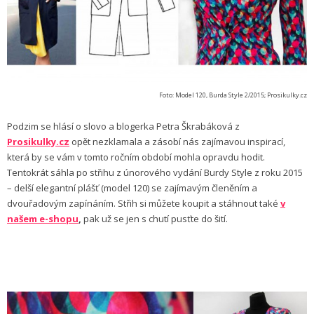
Foto: Model 120, Burda Style 2/2015; Prosikulky.cz
Podzim se hlásí o slovo a blogerka Petra Škrabáková z
Prosikulky.cz
opět nezklamala a zásobí nás zajímavou inspirací,
která by se vám v tomto ročním období mohla opravdu hodit.
Tentokrát sáhla po střihu z únorového vydání Burdy Style z roku 2015
– delší elegantní plášť (model 120) se zajímavým členěním a
dvouřadovým zapínáním. Střih si můžete koupit a stáhnout také
v
našem e-shopu
,
pak už se jen s chutí pusťte do šití.