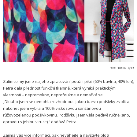
Foto: Prosikulky.cz
Zatímco my jsme na jeho zpracování použili piké (60% bavlna, 40% len),
Petra dala přednost funkční tkanině, která vyniká praktickými
vlastnosti – nepromokne, neprofoukne a nemačká se.
„Dlouho jsem se nemohla rozhodnout, jakou barvu podšívky zvolit a
nakonec jsem vybrala 100% viskózovou šanžánovou
růžovozelenou podšívkovinu. Podšívku jsem všila pečlivě ručně (ano,
opravdu s jehlou v ruce),“ dodává Petra.
Zajímá vás více informací, pak neváhejte a navštivte blog