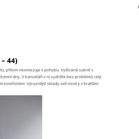
 – 44)
rtu, přitom neomezuje v pohybu. Vyšívaná sukně s
imní dny. V kanceláři v ní vydržíte bez problémů celý
komfortem. Výraznější sklady velí nosit ji s kratšími