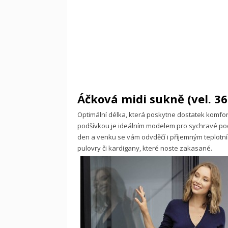
Áčková midi sukně (vel. 36
Optimální délka, která poskytne dostatek komfo
podšívkou je ideálním modelem pro sychravé podz
den a venku se vám odvděčí i příjemným teplotním 
pulovry či kardigany, které noste zakasané.