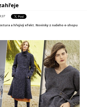
zahřeje
9:37
textura a hřejivý efekt. Novinky z našeho e-shopu