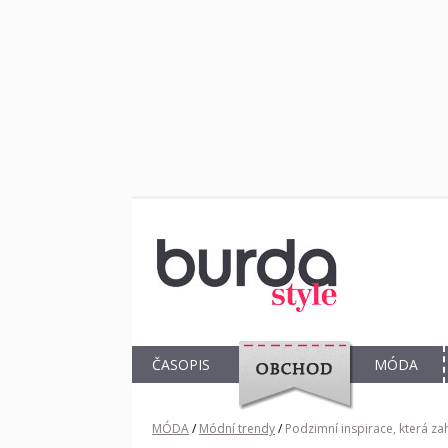
ČASOPIS
MÓDA
OBCHOD
MÓDA
/
Módní trendy
/
Podzimní inspirace, která za