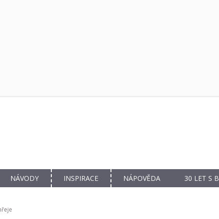
NÁVODY
INSPIRACE
NÁPOVĚDA
30 LET S
hřeje