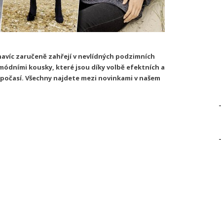
avíc zaručeně zahřejí v nevlídných podzimních
módními kousky, které jsou díky volbě efektních a
ní počasí. Všechny najdete mezi novinkami v našem