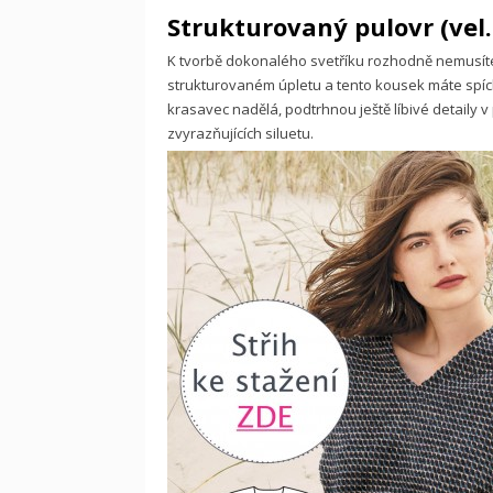
Strukturovaný pulovr (vel.
K tvorbě dokonalého svetříku rozhodně nemusíte 
strukturovaném úpletu a tento kousek máte spíc
krasavec nadělá, podtrhnou ještě líbivé detail
zvyrazňujících siluetu.