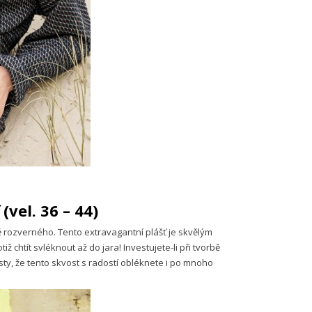
vel. 36 – 44)
ě rozverného. Tento extravagantní plášť je skvělým
iž chtít svléknout až do jara! Investujete-li při tvorbě
isty, že tento skvost s radostí obléknete i po mnoho