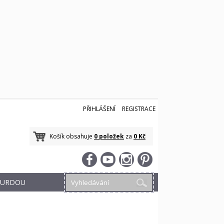
PŘIHLÁŠENÍ
REGISTRACE
Košík obsahuje
0 položek
za
0 Kč
 BURDOU