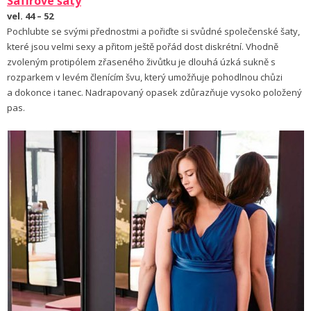
Safírové
šaty
vel. 44 – 52
Pochlubte se svými přednostmi a pořiďte si svůdné společenské šaty,
které jsou velmi sexy a přitom ještě pořád dost diskrétní. Vhodně
zvoleným protipólem zřaseného živůtku je dlouhá úzká sukně s
rozparkem v levém členícím švu, který umožňuje pohodlnou chůzi
a dokonce i tanec. Nadrapovaný opasek zdůrazňuje vysoko položený
pas.