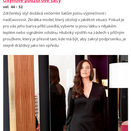
Oxynové pouzdrové šaty
vel. 44 – 52
Zdrženlivý styl dodává večerním šatům jistou výjimečnost i
nadčasovost. Zkrátka model, který obstojí v jakékoli situaci. Pokud je
pro vás jeho barva příliš usedlá, vyberte si jinou látku v nějakém
teplém nebo signálním odstínu. Hlu­boký výstřih na zádech s příčným
proužkem, který je přesně tam, kde má být, aby zakryl podprsenku, je
stejně dráždivý jako ten vpředu.