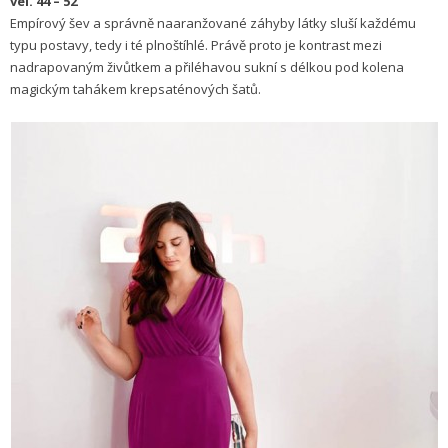
vel. 44 – 52
Empírový šev a správně naaranžované záhyby látky sluší každému
typu postavy, tedy i té plnoštíhlé. Právě proto je kontrast mezi
nadrapovaným živůtkem a přiléhavou sukní s délkou pod kolena
magickým tahákem krepsaténových šatů.