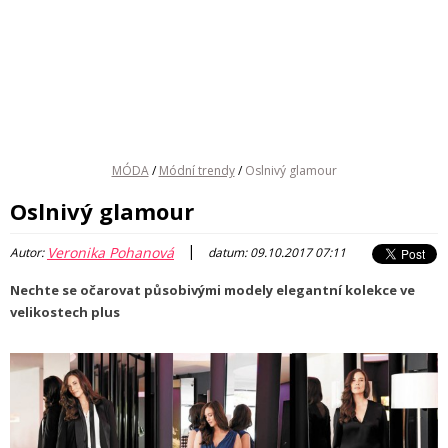
MÓDA
/
Módní trendy
/
Oslnivý glamour
Oslnivý glamour
|
Veronika Pohanová
Autor:
datum: 09.10.2017 07:11
Nechte se očarovat působivými modely elegantní kolekce ve
velikostech plus