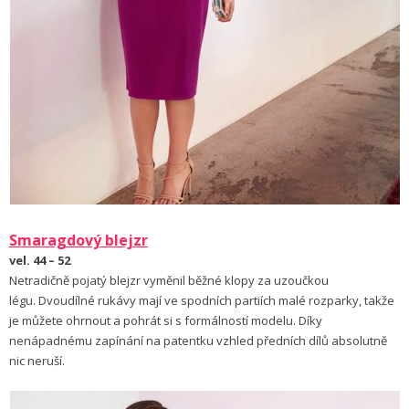
Smaragdový blejzr
vel. 44 – 52
Netradičně pojatý blejzr vyměnil běžné klopy za uzoučkou
légu. Dvoudílné rukávy mají ve spodních partiích malé rozparky, takže
je můžete ohrnout a pohrát si s formálností modelu. Díky
nenápadnému zapínání na patentku vzhled předních dílů absolutně
nic neruší.