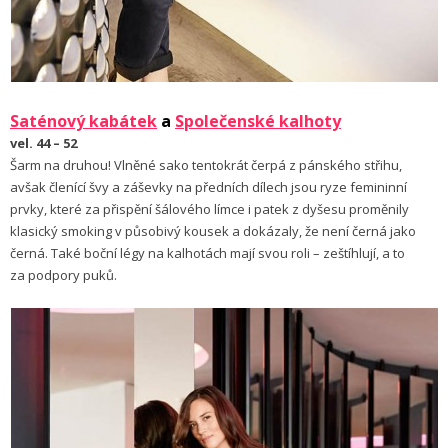
Saténový kabátek
a
Společenské kalhoty
vel. 44 – 52
Šarm na druhou! Vlněné sako tentokrát čerpá z pánského střihu,
avšak členící švy a záševky na předních dílech jsou ryze femininní
prvky, které za přispění šálového límce i patek z dyšesu proměnily
klasický smoking v působivý kousek a dokázaly, že není černá jako
černá. Také boční légy na kalhotách mají svou roli – zeštíhlují, a to
za podpory puků.