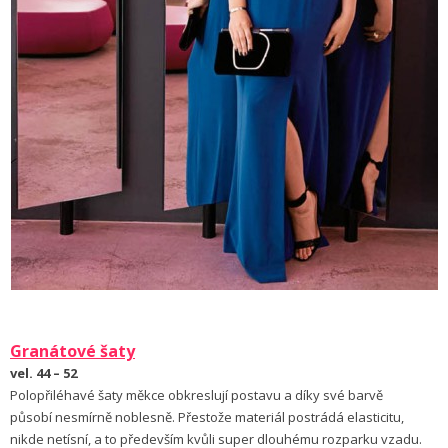
Granátové
šaty
vel. 44 – 52
Polopřiléhavé šaty měkce obkreslují postavu a díky své barvě
působí nesmírně noblesně. Přestože materiál postrádá elasticitu,
nikde netísní, a to především kvůli super dlouhému rozparku vzadu.