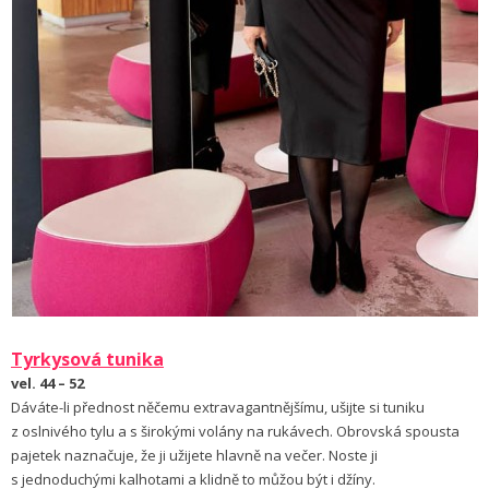
Tyrkysová
tunika
vel. 44 – 52
Dáváte-li přednost něčemu extravagantnějšímu, ušijte si tuniku
z oslnivého tylu a s širokými volány na rukávech. Obrovská spousta
pajetek naznačuje, že ji užijete hlavně na večer. Noste ji
s jednoduchými kalhotami a klidně to můžou být i džíny.