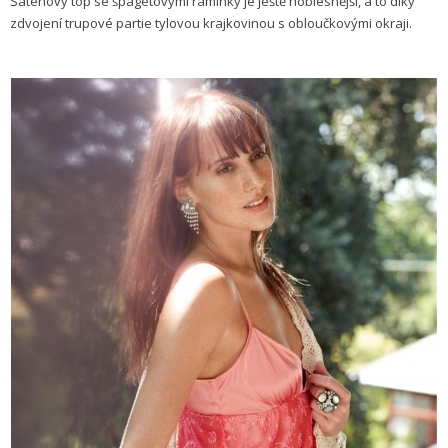
Saténový top se špagetovými ramínky je ještě noblesnější, a to díky
zdvojení trupové partie tylovou krajkovinou s obloučko­vými okraji.