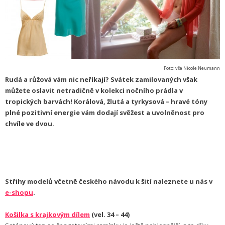
Foto: vše Nicole Neumann
Rudá a růžová vám nic neříkají? Svátek zamilovaných však
můžete oslavit netradičně v kolekci nočního prádla v
tropických barvách! Korálová, žlutá a tyrkysová – hravé tóny
plné pozitivní energie vám dodají svěžest a uvolněnost pro
chvíle ve dvou.
Střihy modelů včetně českého návodu k šití naleznete u nás v
e-shopu
.
Košilka s krajkovým dílem
(vel. 34 – 44)