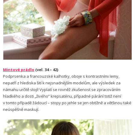
Mintové prádlo
(vel. 34 – 42)
Podprsenka a francouzské kalhotky, oboje s kontrastními lemy,
nepatří z hlediska šití k nejsnadnějším modelům, ale výsledek za
námahu určitě stojí! Vyplatí se rovněž zkušenost se zpracováním
hladkého a dosti „živého“ krepsaténu, případné párání totiž není
v tomto případě žádoucí – stopy po jehle se jen obtížně a většinou také
neúspěšně maskují.