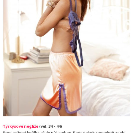
Tyrkysové negližé
(vel. 34 – 44)
Prodloužená košilka až do půli stehen. Partii dekoltu tentokrát zdobí