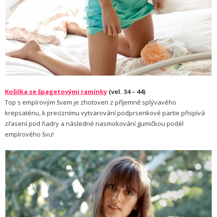
Košilka se špagetovými ramínky
(vel. 34 – 44)
Top s empírovým švem je zhotoven z příjemně splývavého
krepsaténu, k preciznímu vytvarování podprsenkové partie přispívá
zřasení pod ňadry a následné nasmokování gumičkou podél
empírového švu!