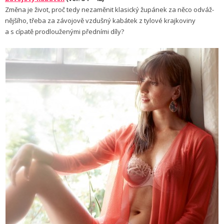
Změna je život, proč tedy nezaměnit klasický župánek za něco odváž­
nějšího, třeba za závo­jově vzdušný kabátek z tylové krajkoviny
a s cípatě prodlouže­nými předními díly?