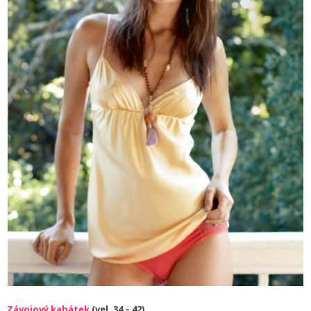
Závojový kabátek
(vel. 34 – 42)