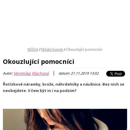
MÓDA
/
Módní trendy
/
Okouzlující pomocníci
Okouzlující pomocníci
|
Veronika Vlachová
Autor:
datum: 21.11.2019 13:02
Řetízkové náramky, brože, náhrdelníky a náušnice. Bez nich se
neobejdete. V čem být in i na podzim?