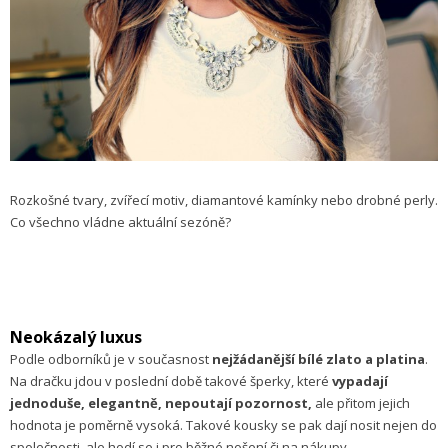
Rozkošné tvary, zvířecí motiv, diamantové kamínky nebo drobné perly.
Co všechno vládne aktuální sezóně?
Neokázalý luxus
Podle odborníků je v současnost
nejžádanější bílé zlato a platina
.
Na dračku jdou v poslední době takové šperky, které
vypadají
jednoduše, elegantně, nepoutají pozornost,
ale přitom jejich
hodnota je poměrně vysoká. Takové kousky se pak dají nosit nejen do
společnosti, ale hodí se i pro běžné nošení či na nákupy.