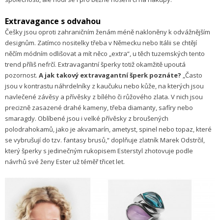
Extravagance s odvahou
Češky jsou oproti zahraničním ženám méně nakloněny k odvážnějším
designům. Zatímco nositelky třeba v Německu nebo Itálii se chtějí
něčím módním odlišovat a mít něco „extra“, u těch tuzemských tento
trend příliš nefrčí. Extravagantní šperky totiž okamžitě upoutá
pozornost.
A jak takový extravagantní šperk poznáte?
„Často
jsou v kontrastu náhrdelníky z kaučuku nebo kůže, na kterých jsou
navlečené závěsy a přívěsky z bílého či růžového zlata. V nich jsou
precizně zasazené drahé kameny, třeba diamanty, safíry nebo
smaragdy. Oblíbené jsou i velké přívěsky z broušených
polodrahokamů, jako je akvamarín, ametyst, spinel nebo topaz, které
se vybrušují do tzv. fantasy brusů,“ doplňuje zlatník Marek Odstrčil,
který šperky s jedinečným rukopisem Esterstyl zhotovuje podle
návrhů své ženy Ester už téměř třicet let.