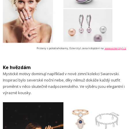
Prsteny s polodrahokamy, Esterstyl, cena k doptání na
www.esterstyl.cz
Ke hvězdám
Mystické motivy dominují například v nové zimní kolekci Swarovski.
Inspirací bylo severské noční nebe, díky němuž dokáže každý outfit
proměnit v něco skutečně nadpozemského. Ve výběru jsou elegantní i
výrazné kousky.