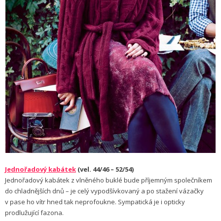
Jednořadový kabátek
(vel. 44/46 – 52/54)
Jednořadový kabátek z vlněného buklé bude příjemným společníkem
do chladnějších dnů – je celý vypodšívkovaný a po stažení vázačky
v pase ho vítr hned tak neprofoukne. Sympatická je i opticky
prodlužující fazona.