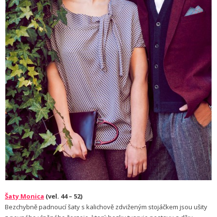
Šaty Monica
(vel. 44 – 52)
Bezchybně padnoucí šaty s kalichově zdviženým stojáčkem jsou ušity