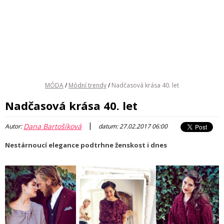
MÓDA
/
Módní trendy
/
Nadčasová krása 40. let
Nadčasová krása 40. let
|
Dana Bartošíková
Autor:
datum: 27.02.2017 06:00
Nestárnoucí elegance podtrhne ženskost i dnes