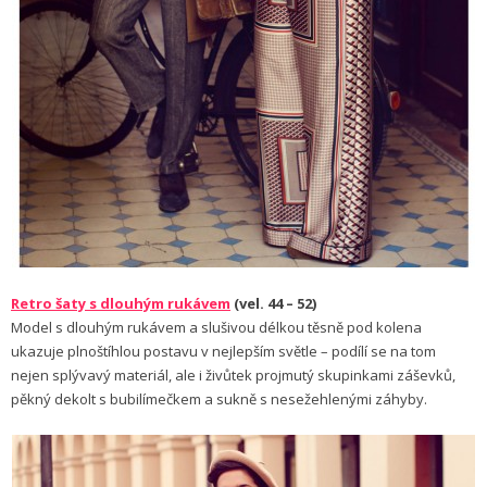
Retro šaty s dlouhým rukávem
(vel. 44 – 52)
Model s dlouhým rukávem a slušivou délkou těsně pod kolena
ukazuje plnoštíhlou postavu v nejlepším světle – podílí se na tom
nejen splý­vavý materiál, ale i živůtek projmutý skupinkami záševků,
pěkný dekolt s bubilímečkem a sukně s nesežehlenými záhyby.