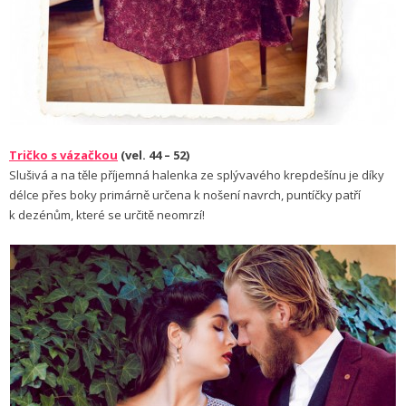
Tričko s vázačkou
(vel. 44 – 52)
Slušivá a na těle příjemná halenka ze splý­vavého krepdešínu je díky
délce přes boky primárně určena k nošení navrch, puntíčky patří
k dezénům, které se určitě neomrzí!