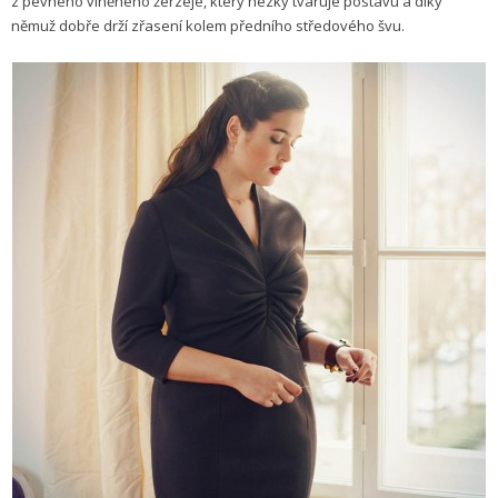
z pevného vlněného žerzeje, který hezky tvaruje postavu a díky
němuž dobře drží zřasení kolem předního středového švu.