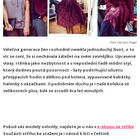
Foto: vše Gary Engel
Válečná generace žen rozhodně neměla jednoduchý život, o to
víc se cení, že si nechávala záležet na svém zevnějšku. Upravené
vlasy, rtěnka jako nezbytnost a v neposlední řadě módní styl,
který dodnes poutá pozornost – šaty podtrhující siluetu
přesýpacích hodin s délkou pod kolena, vypasované kabátky,
halenky s vázačkami. V podobném duchu je i naše kolekce ve
velikostech plus, kde se zrcadlí éra let minulých.
Pokud vás modely oslovily, najdete je u nás v
e-shopu se střihy
.
Součástí střihu ke stažení je i návod k šití v češtině.