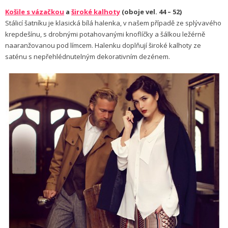
Košile s vázačkou
a
široké kalhoty
(oboje vel. 44 – 52)
Stálicí šatníku je klasická bílá halenka, v našem případě ze splývavého
krepdešínu, s drobnými potahovanými knoflíčky a šálkou ležérně
naaranžovanou pod límcem. Halenku doplňují široké kalhoty ze
saténu s nepřehlédnutelným dekorativním dezénem.