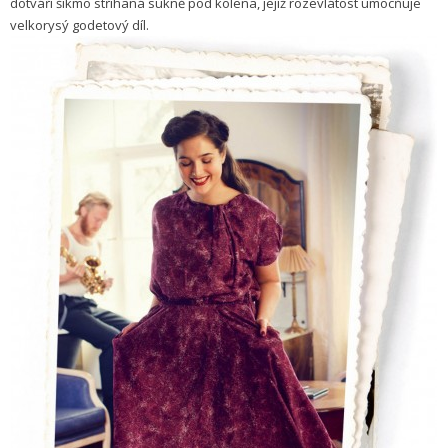
dotváří šikmo stříhaná sukně pod kolena, jejíž rozevlátost umocňuje
velkorysý godetový díl.