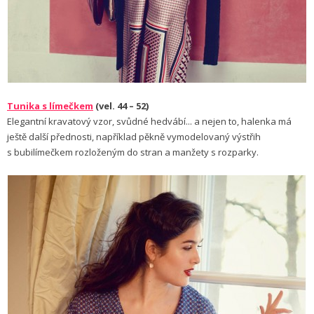
Tunika s límečkem
(vel. 44 – 52)
Elegantní kravatový vzor, svůdné hedvábí... a nejen to, halenka má
ještě další přednosti, například pěkně vymodelovaný výstřih
s bubilímečkem rozloženým do stran a manžety s rozparky.