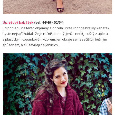
Úpletový kabátek
(vel. 44/46 – 52/54)
Při pohledu na tento objemný a docela určitě i hodně hřejivý kabátek
byste nejspíš hádali, že je ručně pletený. Jenže není! Je ušitý z úpletu
s plastickým copánkovým vzorem, jen okraje se nezačišťují běžným
způsobem, ale uzavírají na jehlicích.