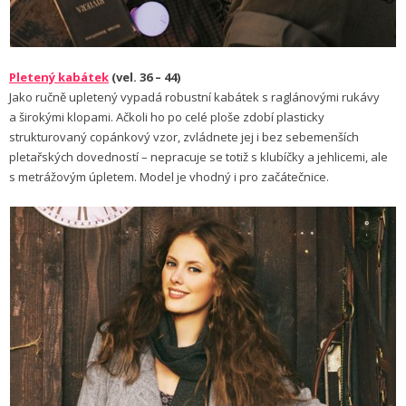
Pletený kabátek
(vel. 36 – 44)
Jako ručně upletený vypadá robustní kabátek s raglánovými rukávy
a širokými klopami. Ačkoli ho po celé ploše zdobí plasticky
strukturovaný copánkový vzor, zvládnete jej i bez sebemenších
pletařských dovedností – nepracuje se totiž s klubíčky a jehlicemi, ale
s metrážovým úpletem. Model je vhodný i pro začátečnice.