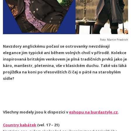
Foto:
Martin Friedrich
Navzdory anglickému počasí se ostrovanky nevzdávají
elegance jim typické ani během volných chvil v přírodě. Kolekce
inspirovaná britským venkovem je plná tradičních prvků jako je
káro, manšestr, pletenina, vše v klasickém duchu. Také vás láká
projížďka na koni po vřesovištích či čaj o páté na starobylém
sídle?
Všechny modely jsou k dispozici v
eshopu na burdastyle.cz
.
Country kabátek
(vel. 17 – 21)