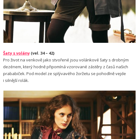
Šaty s volány
(vel. 34 – 42)
Pro život na venkově jako stvořené jsou volánkové šaty s drobným
dezénem, který hodně připomíná vzorované zástěry z časů našich
prababiček. Pod model ze splývavého žoržetu se pohodlně vejde
i silnější rolák.