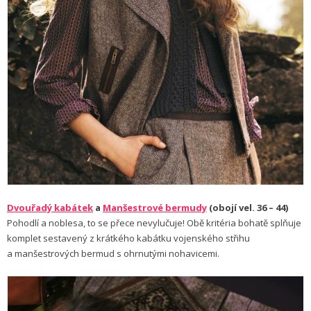
Dvouřadý kabátek
a
Manšestrové bermudy
(obojí vel. 36 – 44)
Pohodlí a noblesa, to se přece nevylučuje! Obě kritéria bohatě splňuje
komplet sestavený z krátkého kabátku vojenského střihu
a manšestrových bermud s ohrnutými nohavicemi.