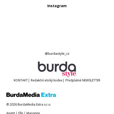
Instagram
@burdastyle_cz
KONTAKT
|
Redakční etický kodex
|
Předplatné
NEWSLETTER
© 2026 BurdaMedia Extra s.r.o.
Apetit
|
Elle
|
Marianne