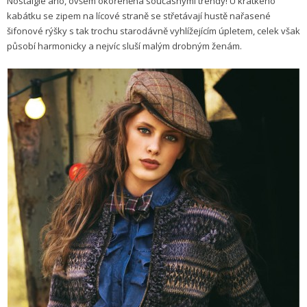
Nostalgie ano, ovšem okořeněná současnými trendy! U krátkého
kabátku se zipem na lícové straně se střetávají hustě nařasené
šifonové rýšky s tak trochu starodávně vyhlížejícím úpletem, celek však
působí harmonicky a nejvíc sluší malým drobným ženám.