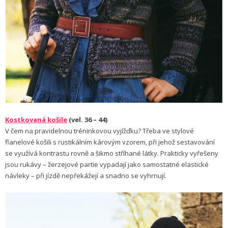
Kostkovaná košile
(vel. 36 – 44)
V čem na pravidelnou tréninkovou vyjížďku? Třeba ve stylové
flanelové košili s rustikálním károvým vzorem, při jehož sestavování
se využívá kontrastu rovně a šikmo stříhané látky. Prakticky vyřešeny
jsou rukávy – žerzejové partie vypadají jako samostatné elastické
návleky – při jízdě nepřekážejí a snadno se vyhrnují.