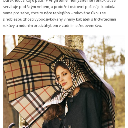
Odřeknout si čaj o páté? V Anglii téměř nemyslitelné! Tentokrát se
servíruje pod širým nebem, a protože i ostrovní počasí je kapitola
sama pro sebe, chce to něco teplejšího – takového úkolu se
s noblesou zhostí vypodšívkovaný vlněný kabátek s tříčtvrtečními
rukávy a módním protizáhybem v zadním středovém švu.