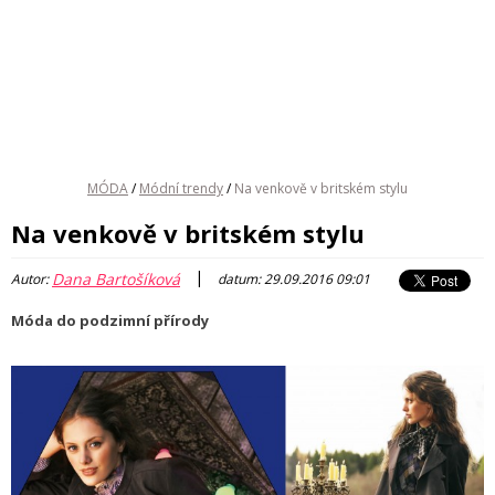
MÓDA
/
Módní trendy
/
Na venkově v britském stylu
Na venkově v britském stylu
|
Dana Bartošíková
Autor:
datum: 29.09.2016 09:01
Móda do podzimní přírody