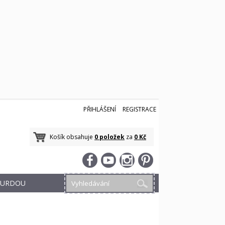
PŘIHLÁŠENÍ
REGISTRACE
Košík obsahuje
0 položek
za
0 Kč
 BURDOU