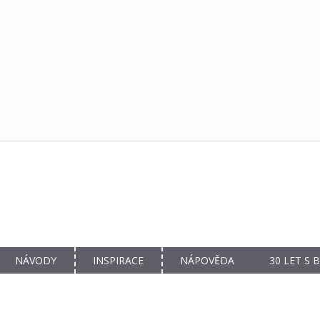
NÁVODY
INSPIRACE
NÁPOVĚDA
30 LET S