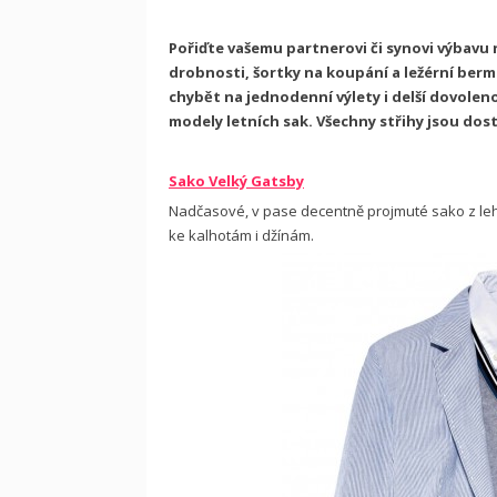
Pořiďte vašemu partnerovi či synovi výbavu 
drobnosti, šortky na koupání a ležérní berm
chybět na jednodenní výlety i delší dovolenou.
modely letních sak. Všechny střihy jsou do
Sako Velký Gatsby
Nadčasové, v pase decentně projmuté sako z le
ke kalhotám i džínám.