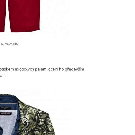
: Burda 2/2016
 potiskem exotických palem, ocení ho především
vat.