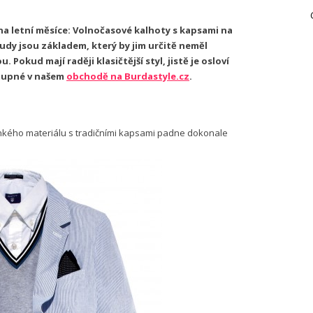
na letní měsíce: Volnočasové kalhoty s kapsami na
udy jsou základem, který by jim určitě neměl
 Pokud mají raději klasičtější styl, jistě je osloví
stupné v našem
obchodě na Burdastyle.cz
.
hkého materiálu s tradičními kapsami padne dokonale