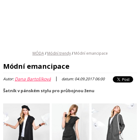
MÓDA
/
Módní trendy
/
Módní emancipace
Módní emancipace
|
Dana Bartošíková
Autor:
datum: 04.09.2017 06:00
Šatník v pánském stylu pro průbojnou ženu