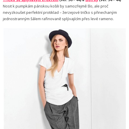
Nosit k pumpkám pánskou košili by samozřejmě šlo, ale proč
nevyzkoušet perfektní protiklad – žerzejové tričko s přinechaným
jednostranným šálem rafinovaně splývajícím přes levé rameno.