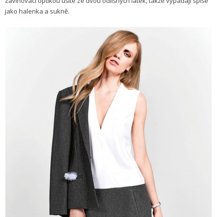
zavinovací optikou ušité ze dvou odlišných látek, takže vypadají spíše
jako halenka a sukně.