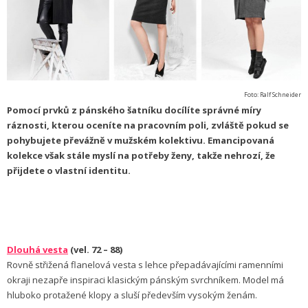
Foto: Ralf Schneider
Pomocí prvků z pánského šatníku docílíte správné míry
ráznosti, kterou oceníte na pracovním poli, zvláště pokud se
pohybujete převážně v mužském kolektivu. Emancipovaná
kolekce však stále myslí na potřeby ženy, takže nehrozí, že
přijdete o vlastní identitu.
Dlouhá vesta
(vel. 72 – 88)
Rovně střižená flanelová vesta s lehce přepadávajícími ramenními
okraji nezapře inspiraci klasickým pánským svrchníkem. Model má
hluboko protažené klopy a sluší především vysokým ženám.