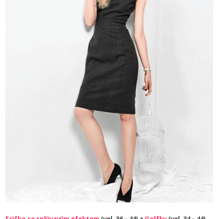
Tričko se splývavým efektem
(vel. 36 – 44) a
Golfky
(vel. 34 – 44)