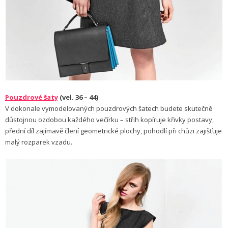
Pouzdrové šaty
(vel. 36 – 44)
V dokonale vymo­delovaných pouzdrových šatech budete skutečně
důstojnou ozdobou každého večírku – střih kopíruje křivky postavy,
přední díl zajímavě člení geometrické plochy, pohodlí při chůzi zajišťuje
malý rozparek vzadu.