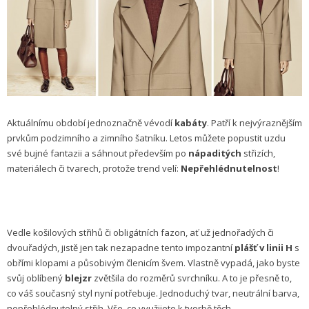
Aktuálnímu období jednoznačně vévodí
kabáty
. Patří k nejvýraznějším
prvkům podzimního a zimního šatníku. Letos můžete popustit uzdu
své bujné fantazii a sáhnout především po
nápaditých
střizích,
materiálech či tvarech, protože trend velí:
Nepřehlédnutelnost
!
Vedle košilových střihů či obligátních fazon, ať už jednořadých či
dvouřadých, jistě jen tak nezapadne tento impozantní
plášť v linii H
s
obřími klopami a působivým členicím švem. Vlastně vypadá, jako byste
svůj oblíbený
blejzr
zvětšila do rozměrů svrchníku. A to je přesně to,
co váš současný styl nyní potřebuje. Jednoduchý tvar, neutrální barva,
nepřehlédnutelný střih. Vše, co využijete k tvorbě těch