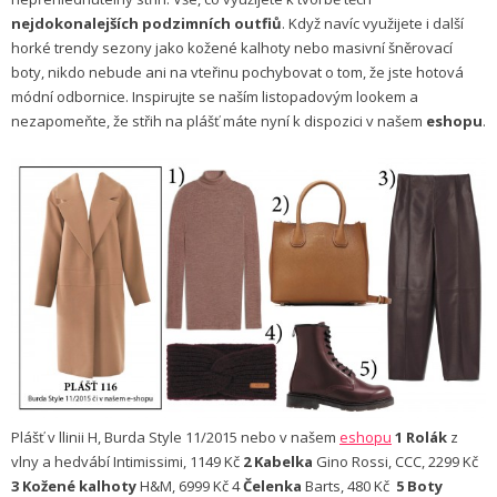
nejdokonalejších podzimních outfiů
. Když navíc využijete i další
horké trendy sezony jako kožené kalhoty nebo masivní šněrovací
boty, nikdo nebude ani na vteřinu pochybovat o tom, že jste hotová
módní odbornice. Inspirujte se naším listopadovým lookem a
nezapomeňte, že střih na plášť máte nyní k dispozici v našem
eshopu
.
Plášť v llinii H, Burda Style 11/2015 nebo v našem
eshopu
1 Rolák
z
vlny a hedvábí Intimissimi, 1149 Kč
2 Kabelka
Gino Rossi, CCC, 2299 Kč
3 Kožené kalhoty
H&M, 6999 Kč 4
Čelenka
Barts, 480 Kč
5 Boty