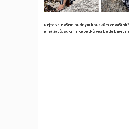
Dejte vale všem nudným kouskům ve vaší skří
plná šatů, sukní a kabátků vás bude bavit n