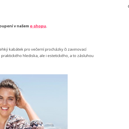
koupení v našem
e-shopu
.
ehký kabátek pro večerní procházky či zavinovací
raktického hlediska, ale i estetického, a to zásluhou