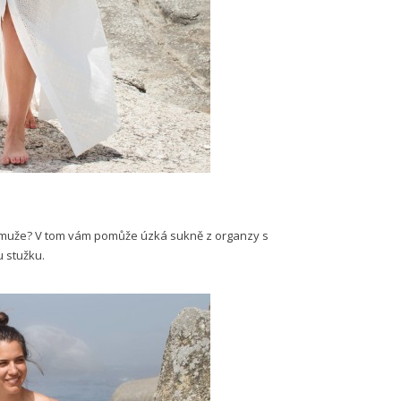
ní muže? V tom vám pomůže úzká sukně z organzy s
 stužku.