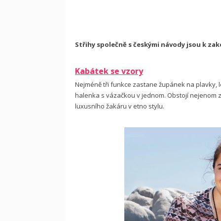
Střihy společně s českými návody jsou k za
Kabátek se vzory
Nejméně tři funkce zastane župánek na plavky, l
halenka s vázačkou v jednom. Obstojí nejenom z p
luxusního žakáru v etno stylu.