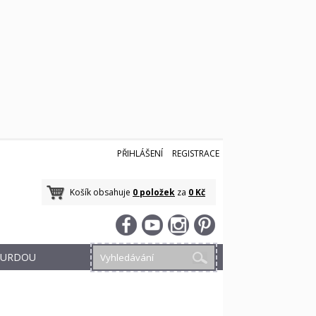
PŘIHLÁŠENÍ
REGISTRACE
Košík obsahuje
0 položek
za
0 Kč
 BURDOU