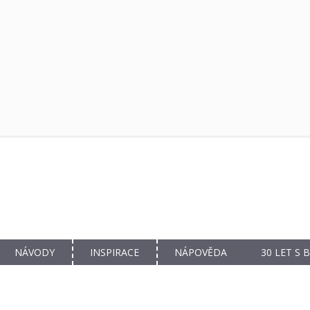
NÁVODY
INSPIRACE
NÁPOVĚDA
30 LET S