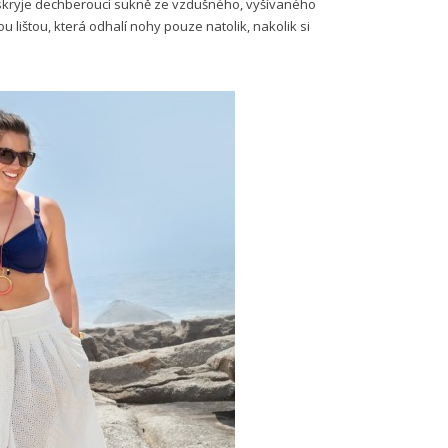
ě skryje dechberoucí sukně ze vzdušného, vyšívaného
 lištou, která odhalí nohy pouze natolik, nakolik si