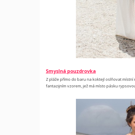
Smyslná pouzdrovka
Z pláže přímo do baru na koktejl oslňovat míst
fantazijním vzorem, jež má místo pásku rypsovou