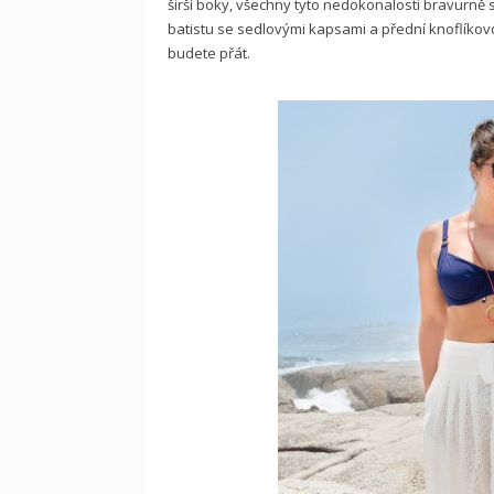
širší boky, všechny tyto nedokonalosti bravurn
batistu se sedlovými kapsami a přední knoflíkovou
budete přát.