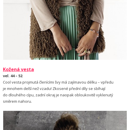
Kožená vesta
vel. 44 – 52
Cool vesta projmutá členícími švy má zajímavou délku – vpředu
je mnohem delší než vzadu! Zkosené přední díly se sbíhají
do dlouhého cípu, zadní okraj je naopak obloukovitě vyklenutý
směrem nahoru.