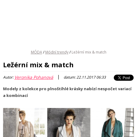
MÓDA
/
Módní trendy
/
Ležérní mix & match
Ležérní mix & match
|
Veronika Pohanová
Autor:
datum: 22.11.2017 06:33
Modely z kolekce pro plnoštíhlé krásky nabízí nespočet variací
a kombinací