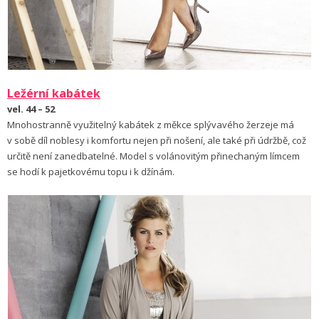
Ležérní kabátek
vel. 44 – 52
Mnohostranně využitelný kabátek z měkce splývavého žerzeje má
v sobě díl noblesy i komfortu nejen při nošení, ale také při údržbě, což
určitě není zanedbatelné. Model s volánovitým přinechaným límcem
se hodí k pajetkovému topu i k džínám.