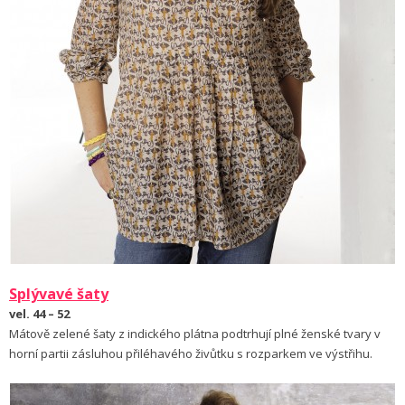
Splývavé šaty
vel. 44 – 52
Mátově zelené šaty z indického plátna podtrhují plné ženské tvary v
horní partii zásluhou přiléhavého živůtku s rozparkem ve výstřihu.