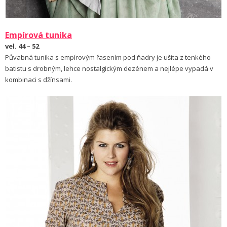
Empírová tunika
vel. 44 – 52
Půvabná tunika s empírovým řasením pod ňadry je ušita z tenkého
batistu s drobným, lehce nostalgickým dezénem a nejlépe vypadá v
kombinaci s džínsami.