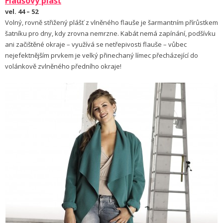
Flaušový plášť
vel. 44 – 52
Volný, rovně střižený plášť z vlněného flauše je šarmantním přírůstkem
šatníku pro dny, kdy zrovna nemrzne. Kabát nemá zapínání, podšívku
ani začištěné okraje – využívá se netřepivosti flauše – vůbec
nejefektnějším prvkem je velký přinechaný límec přecházející do
volánkově zvlněného předního okraje!