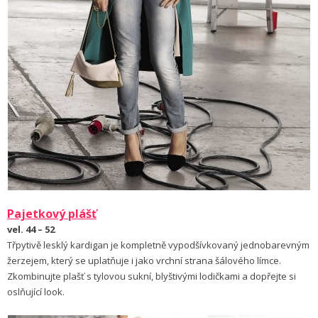
Pajetkový plášť
vel. 44 – 52
Třpytivě lesklý kardigan je kompletně vypodšívkovaný jednobarevným
žerzejem, který se uplatňuje i jako vrchní strana šálového límce.
Zkombinujte plašť s tylovou sukní, blyštivými lodičkami a dopřejte si
oslňující look.