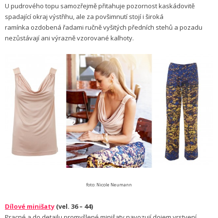
U pudrového topu samozřejmě přitahuje pozornost kaskádovitě
spadající okraj výstřihu, ale za povšimnutí stojí i široká
ramínka ozdobená řadami ručně vyšitých předních stehů a pozadu
nezůstávají ani výrazně vzorované kalhoty.
foto: Nicole Neumann
Dílové minišaty
(vel. 36 – 44)
Pracné a do detailu promyšlené minišaty navozují dojem vrstvení,