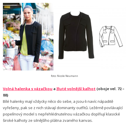
foto: Nicole Neumann
Volná halenka s vázačkou
a
žluté volnější kalhot
(oboje vel. 72 –
88)
Bílé halenky mají vždycky něco do sebe, a jsou-li navíc nápaditě
vyřešeny, pak se z nich stávají dominanty outfitů. Ležérně povlávající
popelínový model s nepřehlédnutelnou vázačkou doplňují klasické
široké kalhoty ze silnějšího plátna zvaného kanvas.