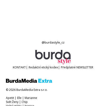
@burdastyle_cz
KONTAKT
|
Redakční etický kodex
|
Předplatné
NEWSLETTER
© 2026 BurdaMedia Extra s.r.o.
Apetit
|
Elle
|
Marianne
Svět Ženy
|
Chip
Volná místa
|
Inzerce