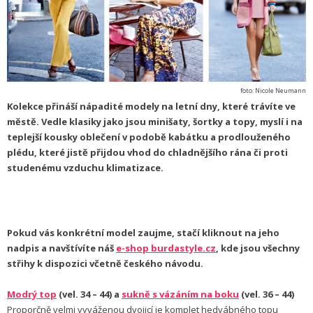
foto: Nicole Neumann
Kolekce přináší nápadité modely na letní dny, které trávíte ve
městě. Vedle klasiky jako jsou minišaty, šortky a topy, myslí i na
teplejší kousky oblečení v podobě kabátku a prodlouženého
plédu, které jistě přijdou vhod do chladnějšího rána či proti
studenému vzduchu klimatizace.
Pokud vás konkrétní model zaujme, stačí kliknout na jeho
nadpis a navštívíte náš
e-shop burdastyle.cz
, kde jsou všechny
střihy k dispozici včetně českého návodu.
Modrý top
(vel. 34 – 44) a
sukně s vázáním na boku
(vel. 36 – 44)
Proporčně velmi vyváženou dvojicí je komplet hedvábného topu