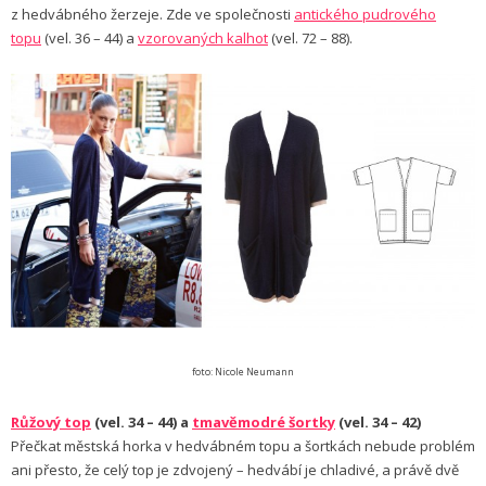
z hedvábného žerzeje. Zde ve společnosti
antického pudrového
topu
(vel. 36 – 44) a
vzorovaných kalhot
(vel. 72 – 88).
foto: Nicole Neumann
Růžový top
(vel. 34 – 44) a
tmavěmodré šortky
(vel. 34 – 42)
Přečkat městská horka v hedvábném topu a šortkách nebude problém
ani přesto, že celý top je zdvojený – hedvábí je chladivé, a právě dvě