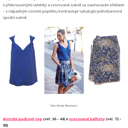
s překroucenými ramínky a vzorované sukně se zavinovacím efektem
– s nápadným vzorem popelínu kontrastuje vykukující jednobarevná
spodní sukně.
foto: Nicole Neumann
Antický pudrový top
(vel. 36 – 44) a
vzorované kalhoty
(vel. 72 –
88)