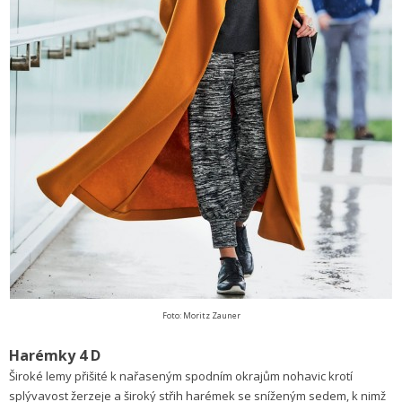
Foto: Moritz Zauner
Harémky 4 D
Široké lemy přišité k nařaseným spodním okrajům nohavic krotí
splývavost žerzeje a široký střih harémek se sníženým sedem, k nimž