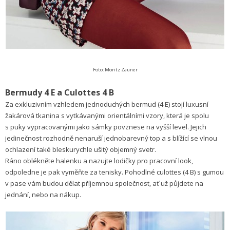
Foto: Moritz Zauner
Bermudy 4 E a Culottes 4 B
Za exkluzivním vzhledem jednoduchých bermud (4 E) stojí luxusní
žakárová tkanina s vytkávanými orientálními vzory, která je spolu
s puky vypracovanými jako sámky povznese na vyšší level. Jejich
jedinečnost rozhodně nenaruší jednobarevný top a s blížící se vlnou
ochlazení také bleskurychle ušitý objemný svetr.
Ráno oblékněte halenku a nazujte lodičky pro pracovní look,
odpoledne je pak vyměňte za tenisky. Pohodlné culottes (4 B) s gumou
v pase vám budou dělat příjemnou společnost, ať už půjdete na
jednání, nebo na nákup.