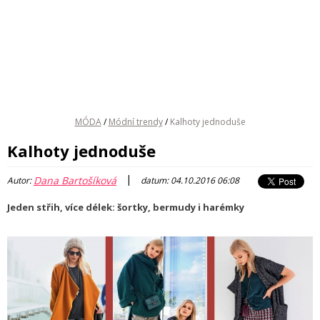
MÓDA
/
Módní trendy
/
Kalhoty jednoduše
Kalhoty jednoduše
|
Dana Bartošíková
Autor:
datum: 04.10.2016 06:08
Jeden střih, více délek: šortky, bermudy i harémky