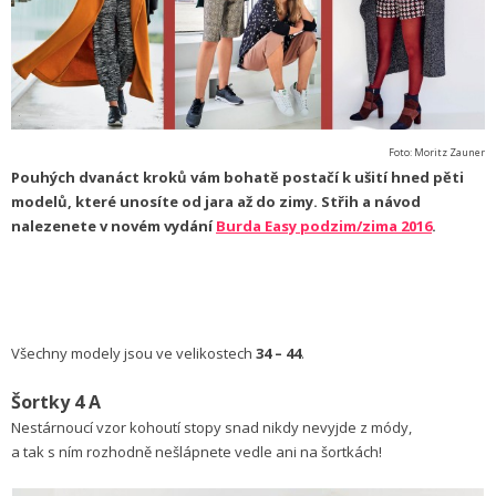
Foto: Moritz Zauner
Pouhých dvanáct kroků vám bohatě postačí k ušití hned pěti
modelů, které unosíte od jara až do zimy. Střih a návod
nalezenete v novém vydání
Burda Easy podzim/zima 2016
.
Všechny modely jsou ve velikostech
34 – 44
.
Šortky 4 A
Nestárnoucí vzor kohoutí stopy snad nikdy nevyjde z módy,
a tak s ním rozhodně nešlápnete vedle ani na šortkách!