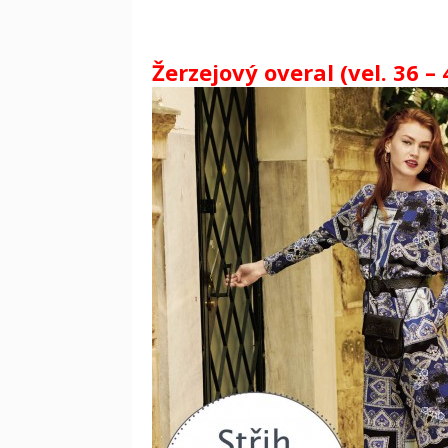
Žerzejový overal (vel. 36 – 