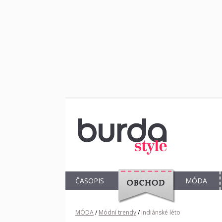
ČASOPIS
MÓDA
OBCHOD
MÓDA
/
Módní trendy
/
Indiánské léto