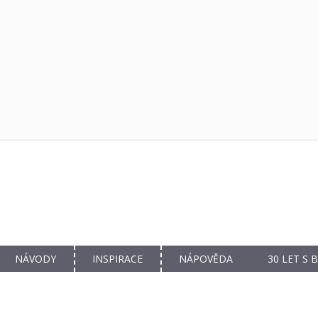
NÁVODY
INSPIRACE
NÁPOVĚDA
30 LET S