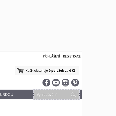
PŘIHLÁŠENÍ
REGISTRACE
Košík obsahuje
0 položek
za
0 Kč
 BURDOU