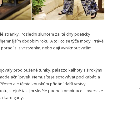
tlé stránky. Poslední sluncem zalité dny poeticky
íjemnějším obdobím roku. A to i co se týče módy. Právě
a, poradí si s vrstvením, nebo dají vyniknout vaším
bojovaly prodloužené tuniky, palazzo kalhoty s širokými
odelační prvek. Nemusíte je schovávat pod kabát, a
. Přesto ale těmto kouskům přidání další vrstvy
kotu, stejně tak jim skvěle padne kombinace s oversize
 a kardigany.