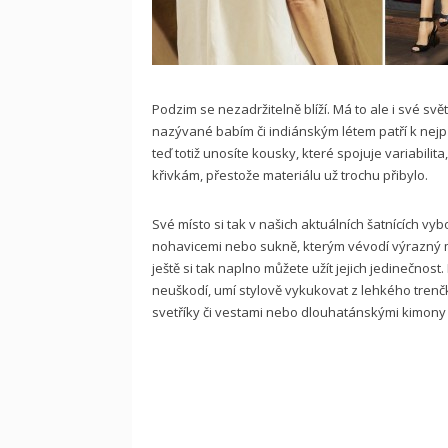
Podzim se nezadržitelně blíží. Má to ale i své svě
nazývané babím či indiánským létem patří k nejpř
teď totiž unosíte kousky, které spojuje variabilit
křivkám, přestože materiálu už trochu přibylo.
Své místo si tak v našich aktuálních šatnících vy
nohavicemi nebo sukně, kterým vévodí výrazný m
ještě si tak naplno můžete užít jejich jedinečnost
neuškodí, umí stylově vykukovat z lehkého trenč
svetříky či vestami nebo dlouhatánskými kimony