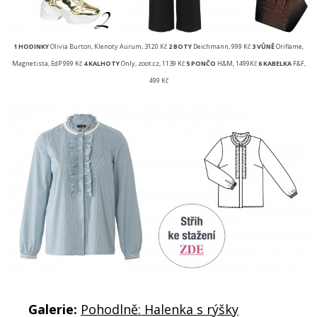
1 HODINKY
Olivia Burton, Klenoty Aurum, 3120 Kč
2 BOTY
Deichmann, 999 Kč
3 VŮNĚ
Oriflame,
Magnetista, EdP 999 Kč
4 KALHOTY
Only, zoot.cz, 1139 Kč
5 PONČO
H&M, 1499Kč
6 KABELKA
F&F,
499 Kč
Galerie:
Pohodlně: Halenka s rýšky