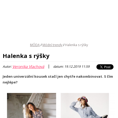
MÓDA
/
Módní trendy
/
Halenka s rýšky
Halenka s rýšky
|
Veronika Vlachová
Autor:
datum: 19.12.2019 11:59
Jeden univerzální kousek stačí jen chytře nakombinovat. S čím
nejlépe?