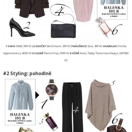
1 SAKO
H&M, 999 Kč
2 LODIČKY
Deichmann, 599 Kč
3 NÁUŠNICE
Zara, 399 Kč
4 KABELKA
Yrnche,
objectstore.cz, 4600 Kč
5 SUKNĚ
Pietro Filipi, 2990 Kč
6 VŮNĚ
Avon, Today Tomorrow Always, EdP 800
Kč
#2 Styling: pohodlně