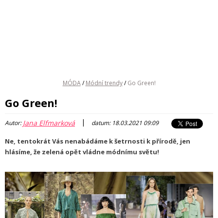
MÓDA
/
Módní trendy
/
Go Green!
Go Green!
|
Jana Elfmarková
Autor:
datum: 18.03.2021 09:09
Ne, tentokrát Vás nenabádáme k šetrnosti k přírodě, jen
hlásíme, že zelená opět vládne módnímu světu!