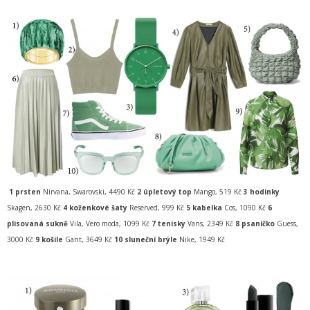
1 prsten
Nirvana, Swarovski, 4490 Kč
2 úpletový top
Mango, 519 Kč
3 hodinky
Skagen, 2630 Kč
4 koženkové šaty
Reserved, 999 Kč
5 kabelka
Cos, 1090 Kč
6
plisovaná sukně
Vila, Vero moda, 1099 Kč
7 tenisky
Vans, 2349 Kč
8 psaníčko
Guess,
3000 Kč
9 košile
Gant, 3649 Kč
10 sluneční brýle
Nike, 1949 Kč