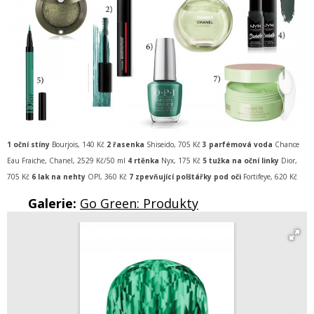
1 oční stíny
Bourjois, 140 Kč
2 řasenka
Shiseido, 705 Kč
3 parfémová voda
Chance
Eau Fraiche, Chanel, 2529 Kč/50 ml
4 rtěnka
Nyx, 175 Kč
5 tužka na oční linky
Dior,
705 Kč
6 lak na nehty
OPI, 360 Kč
7 zpevňující polštářky
pod oči
Fortifeye, 620 Kč
Galerie:
Go Green: Produkty