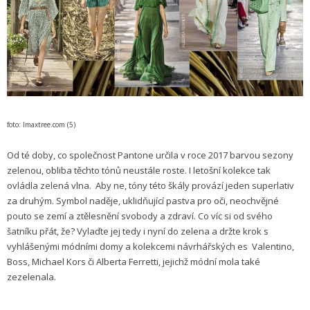
foto: Imaxtree.com (5)
Od té doby, co společnost Pantone určila v roce 2017 barvou sezony
zelenou, obliba těchto tónů neustále roste. I letošní kolekce tak
ovládla zelená vlna. Aby ne, tóny této škály provází jeden superlativ
za druhým. Symbol naděje, uklidňující pastva pro oči, neochvějné
pouto se zemí a ztělesnění svobody a zdraví. Co víc si od svého
šatníku přát, že? Vylaďte jej tedy i nyní do zelena a držte krok s
vyhlášenými módními domy a kolekcemi návrhářských es Valentino,
Boss, Michael Kors či Alberta Ferretti, jejichž módní mola také
zezelenala.