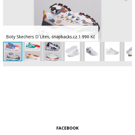
Boty Skechers D´Lites, snapbacks.cz 1 990 Kč
FACEBOOK