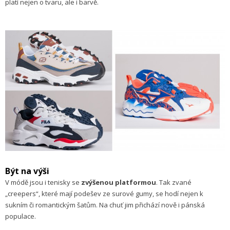
platí nejen o tvaru, ale i barvě.
Být na výši
V módě jsou i tenisky se
zvýšenou platformou
. Tak zvané
„creepers“, které mají podešev ze surové gumy, se hodí nejen k
sukním či romantickým šatům. Na chuť jim přichází nově i pánská
populace.