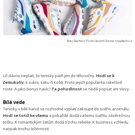
Boty Skechers D'Lites Second Chance, snapbacks.cz
Už dávno neplatí, že tenisky patří jen do tělocvičny.
Hodí se k
čemukoliv:
k sukni, saku či košili. Proto jejich popularita raketově
roste. A jako bonus navíc?
Ta pohodlnost
se nedá popsat ani slovy.
Bílá vede
Tenisky v bílé barvě se rozhodně vyplatí zakoupit do svého arzenálu.
Hodí se totiž ke všemu
a pokaždé dodá vašemu outfitu závěrečnou
tečku. K romantickým šatům dodá trochu rebelie. K business vzhledu
naopak trochu ležérnosti.