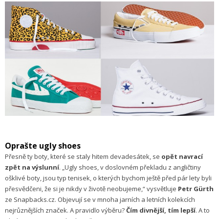
Oprašte ugly shoes
Přesně ty boty, které se staly hitem devadesátek, se
opět navrací
zpět na výslunní
. „Ugly shoes, v doslovném překladu z angličtiny
ošklivé boty, jsou typ tenisek, o kterých bychom ještě před pár lety byli
přesvědčeni, že si je nikdy v životě neobujeme,“ vysvětluje
Petr Gürth
ze Snapbacks.cz. Objevují se v mnoha jarních a letních kolekcích
nejrůznějších značek. A pravidlo výběru?
Čím divnější, tím lepší
. A to