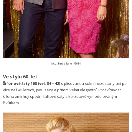
foto: Burda Style 1/2014
Ve stylu 60. let
Šifonové šaty 108 (vel. 34 – 42)
s plisovanou sukní nezestárly ani po
více než 45 letech, jsou sexy a přitom velmi elegantní. Prosvítavost
šifonu zmírňují spodní taftové šaty s korzetově vymodelovaným
živůtkem.