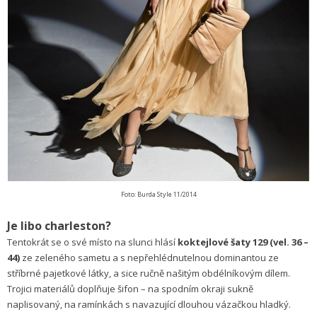
Foto: Burda Style 11/2014
Je libo charleston?
Tentokrát se o své místo na slunci hlásí
koktejlové šaty 129 (vel. 36 –
44)
ze zeleného sametu a s nepřehlédnutelnou dominantou ze
stříbrné pajetkové látky, a sice ručně našitým obdélníkovým dílem.
Trojici materiálů doplňuje šifon – na spodním okraji sukně
naplisovaný, na ramínkách s navazující dlouhou vázačkou hladký.