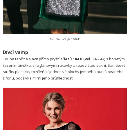
Foto: Burda Style 12/2011
Dívčí vamp
Touha tančit a slavit přímo prýští z
šatů 104 B (vel. 34 – 42)
s bohatým
řasením živůtku, s raglánovými rukávky a rozevlátou sukní. Sametové
stužky plasticky rozčleňují jednotlivé plochy jemného puntíkovaného
šifonu, podšívka mírní jeho průhlednost.