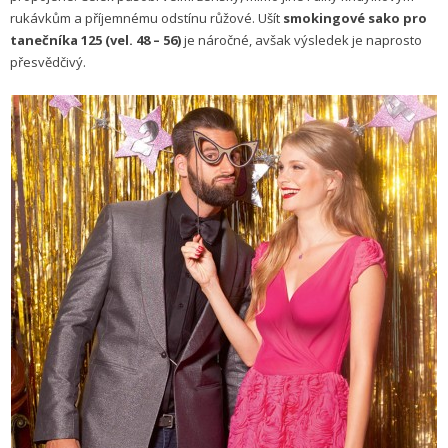
rukávkům a příjemnému odstínu růžové. Ušít
smokingové sako pro
tanečníka 125 (vel. 48 – 56)
je náročné, avšak výsledek je naprosto
přesvědčivý.