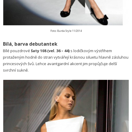
Foto: Burda Style 11/2014
Bílá, barva debutantek
Bílé pouzdrové
šaty 108 (vel. 36 – 44)
s lodičkovým výstřihem
protaženým hodně do stran vytvářejí krásnou siluetu hlavně zásluhou
princesových švů. Lehce avantgardní akcent jim propůjčuje delší
svrchní sukně.