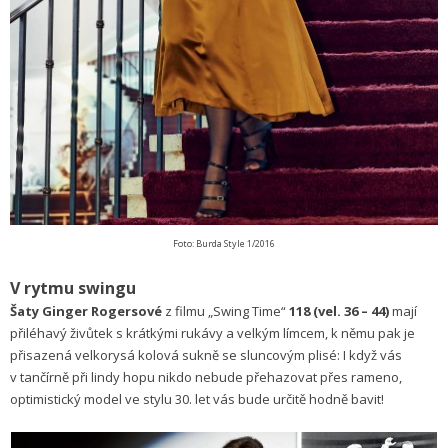
Foto: Burda Style 1/2016
V rytmu swingu
Šaty Ginger Rogersové
z filmu „Swing Time“
118 (vel. 36 – 44)
mají
přiléhavý živůtek s krátkými rukávy a velkým límcem, k němu pak je
přisazená velkorysá kolová sukně se sluncovým plisé: I když vás
v tančírně při lindy hopu nikdo nebude přehazovat přes rameno,
optimistický model ve stylu 30. let vás bude určitě hodně bavit!