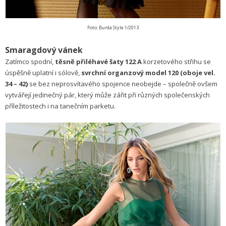
Foto: Burda Style 1/2013
Smaragdový vánek
Zatímco spodní,
těsně přiléhavé šaty 122 A
korzetového střihu se
úspěšně uplatní i sólově,
svrchní organzový model 120 (oboje vel.
34 – 42)
se bez neprosvítavého spojence neobejde – společně ovšem
vytvářejí jedinečný pár, který může zářit při různých společenských
příležitostech i na tanečním parketu.