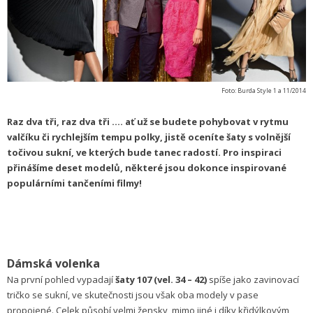
Foto: Burda Style 1 a 11/2014
Raz dva tři, raz dva tři .... ať už se budete pohybovat v rytmu
valčíku či rychlejším tempu polky, jistě oceníte šaty s volnější
točivou sukní, ve kterých bude tanec radostí. Pro inspiraci
přinášíme deset modelů, některé jsou dokonce inspirované
populárními tančeními filmy!
Dámská volenka
Na první pohled vypadají
šaty 107 (vel. 34 – 42)
spíše jako zavinovací
tričko se sukní, ve skutečnosti jsou však oba modely v pase
propojené. Celek působí velmi žensky, mimo jiné i díky křidýlkovým