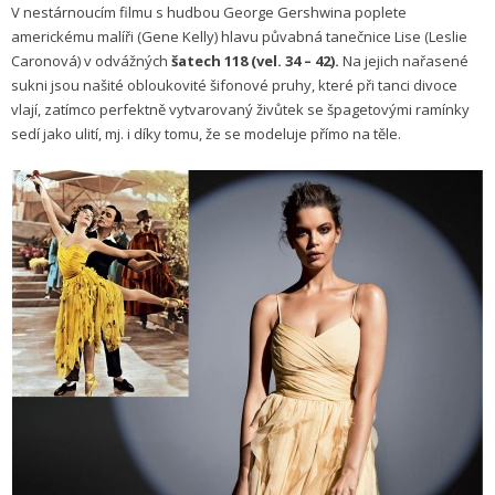
V nestárnoucím filmu s hudbou George Gershwina poplete
americkému malíři (Gene Kelly) hlavu půvabná tanečnice Lise (Leslie
Caronová) v odvážných
šatech 118 (vel. 34 – 42).
Na jejich nařasené
sukni jsou našité obloukovité šifonové pruhy, které při tanci divoce
vlají, zatímco perfektně vytvarovaný živůtek se špagetovými ramínky
sedí jako ulití, mj. i díky tomu, že se modeluje přímo na těle.