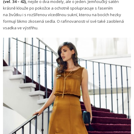
(vel. 34 – 42),
nejde o dva modely, ale o jeden. Jemňoučký satén
krásně klouže po pokožce a ochotně spolupracuje s řasením
na živůtku i s rozšířenou vícedílnou sukní, kterou na bocích hezky
formují šikmo zkosená sedla. O rafinovanosti ví své také zaoblená
vsadka ve výstřihu.