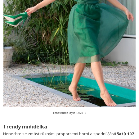
Foto: Burda Style 12/2013
Trendy mididélka
Nenechte se zmást různými proporcemi horní a spodní části
šatů 107