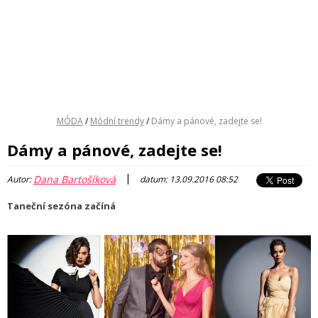
MÓDA
/
Módní trendy
/
Dámy a pánové, zadejte se!
Dámy a pánové, zadejte se!
|
Dana Bartošíková
Autor:
datum: 13.09.2016 08:52
Taneční sezóna začíná