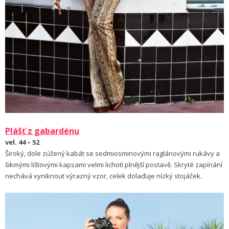
Plášť z gabardénu
vel. 44 – 52
Široký, dole zúžený kabát se sedmiosminovými raglánovými rukávy a
šikmými lištovými kapsami velmi lichotí plnější postavě. Skryté zapínání
nechává vyniknout výrazný vzor, celek dolaďuje nízký stojáček.