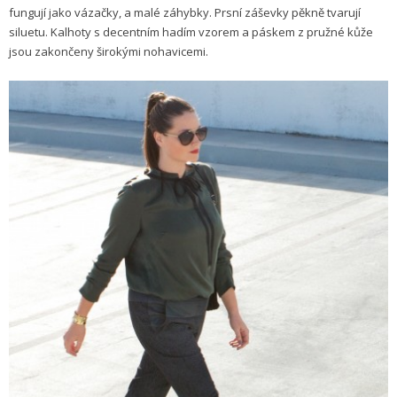
fungují jako vázačky, a malé záhybky. Prsní záševky pěkně tvarují
siluetu. Kalhoty s decentním hadím vzorem a páskem z pružné kůže
jsou zakončeny širokými nohavicemi.