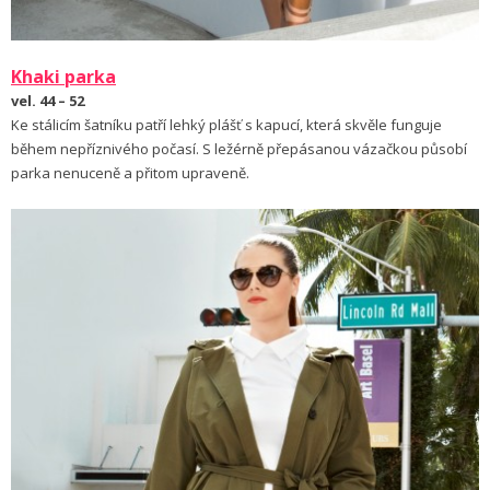
Khaki parka
vel. 44 – 52
Ke stálicím šatníku patří lehký plášť s kapucí, která skvěle funguje
během nepříznivého počasí. S ležérně přepásanou vázačkou působí
parka nenuceně a přitom upraveně.