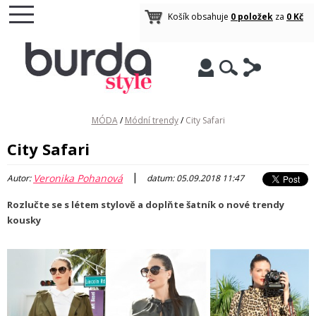
Košík obsahuje
0 položek
za
0 Kč
MÓDA
/
Módní trendy
/
City Safari
City Safari
|
Veronika Pohanová
Autor:
datum: 05.09.2018 11:47
Rozlučte se s létem stylově a doplňte šatník o nové trendy
kousky