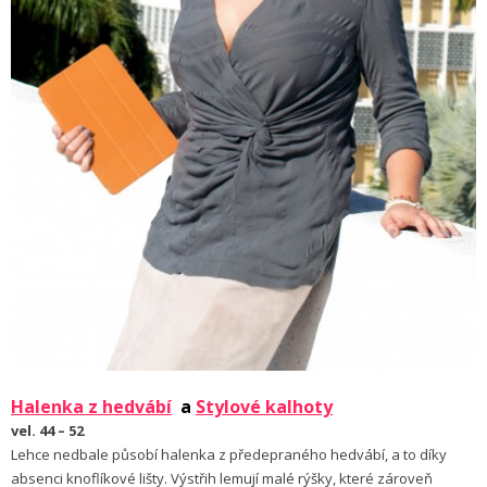
Halenka z hedvábí
a
Stylové kalhoty
vel. 44 – 52
Lehce nedbale působí halenka z předepraného hedvábí, a to díky
absenci knoflíkové lišty. Výstřih lemují malé rýšky, které zároveň