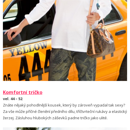
Komfortní tričko
vel. 44 – 52
Znáte nějaký pohodlnější kousek, který by zároveň vypadal tak sexy?
Za vše může příčné členění předního dílu, tříčtvrteční rukávy a elastický
žerzej. Zásluhou hlubokých záševků padne tričko jako ulité.