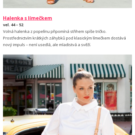
Halenka s límečkem
vel. 44 – 52
Volná halenka z popelínu připomíná střihem spíše tričko.
Prostřednictvím krátkých záhybků pod klasickým límečkem dostává
nový impuls – není usedlá, ale mladistvá a svěží.