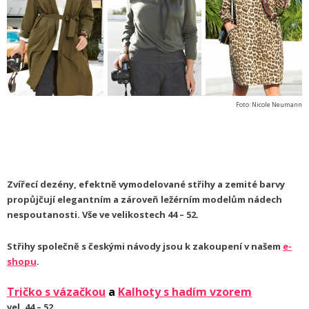
Foto: Nicole Neumann
Zvířecí dezény, efektně vymodelované střihy a zemité barvy
propůjčují elegantním a zároveň ležérním modelům nádech
nespoutanosti. Vše ve velikostech 44 – 52.
Střihy společně s českými návody jsou k zakoupení v našem
e-
shopu
.
Tričko s vázačkou
a
Kalhoty s hadím vzorem
vel. 44 – 52