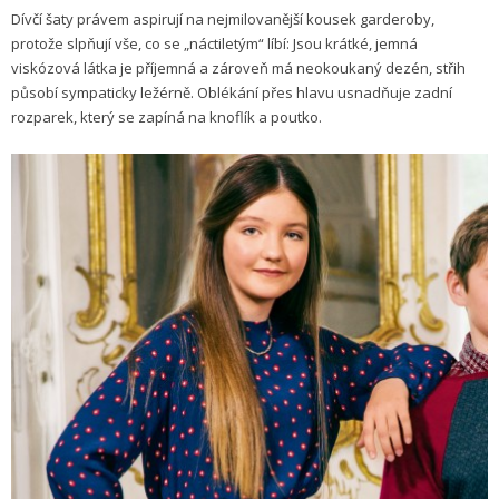
Dívčí šaty právem aspirují na nejmilovanější kousek garderoby,
protože slpňují vše, co se „náctiletým“ líbí: Jsou krátké, jemná
viskózová látka je příjemná a zároveň má neokoukaný dezén, střih
působí sympaticky ležérně. Oblékání přes hlavu usnadňuje zadní
rozparek, který se zapíná na knoflík a poutko.