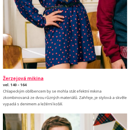
Žerzejová mikina
vel. 140 – 164
Chlapeckým oblíbencem by se mohla stát efektní mikina
zkombinovaná ze dvou různých materiálů. Zahřeje, je stylová a skvěle
vypadá s denimem a ležérní košilí.