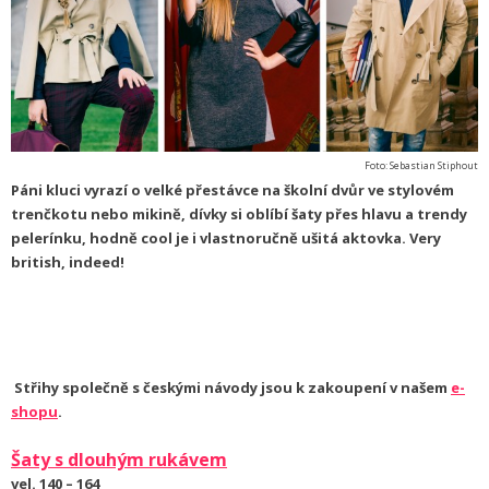
Foto: Sebastian Stiphout
Páni kluci vyrazí o velké přestávce na školní dvůr ve stylovém
trenčkotu nebo mikině, dívky si oblíbí šaty přes hlavu a trendy
pelerínku, hodně cool je i vlastnoručně ušitá aktovka. Very
british, indeed!
Střihy společně s českými návody jsou k zakoupení v našem
e-
shopu
.
Šaty s dlouhým rukávem
vel. 140 – 164