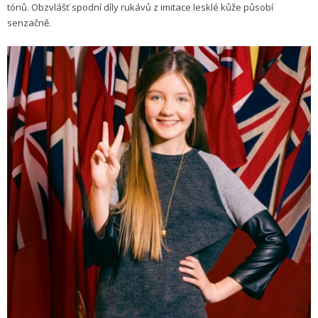
tónů. Obzvlášť spodní díly rukávů z imitace lesklé kůže působí
senzačně.